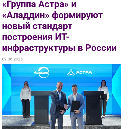
«Группа Астра» и
Импорто­замещение
«Аладдин» формируют
Автоматизация Промышленности
новый стандарт
Интернет
Мобильная связь
построения ИТ-
Фиксированная связь
инфраструктуры в России
Интеграция
Рынок ПК
09.06.2026
Маркетинг
Торговые сети
Оборудование
ПО
Outsourcing
Кадры
Регулирование
Финансы
Web