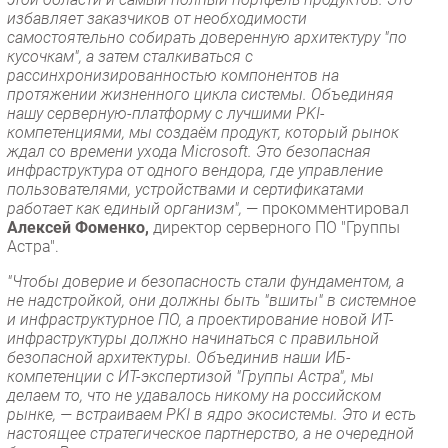
избавляет заказчиков от необходимости
самостоятельно собирать доверенную архитектуру "по
кусочкам", а затем сталкиваться с
рассинхронизированностью компонентов на
протяжении жизненного цикла системы. Объединяя
нашу серверную-платформу с лучшими PKI-
компетенциями, мы создаём продукт, который рынок
ждал со времени ухода Microsoft. Это безопасная
инфраструктура от одного вендора, где управление
пользователями, устройствами и сертификатами
работает как единый организм",
— прокомментировал
Алексей Фоменко,
директор серверного ПО "Группы
Астра".
"Чтобы доверие и безопасность стали фундаментом, а
не надстройкой, они должны быть "вшиты" в системное
и инфраструктурное ПО, а проектирование новой ИТ-
инфраструктуры должно начинаться с правильной
безопасной архитектуры. Объединив наши ИБ-
компетенции с ИТ-экспертизой "Группы Астра", мы
делаем то, что не удавалось никому на российском
рынке, — встраиваем PKI в ядро экосистемы. Это и есть
настоящее стратегическое партнерство, а не очередной