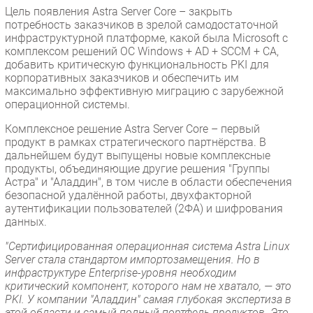
Цель появления Astra Server Core – закрыть
потребность заказчиков в зрелой самодостаточной
инфраструктурной платформе, какой была Microsoft с
комплексом решений ОС Windows + AD + SCCM + CA,
добавить критическую функциональность PKI для
корпоративных заказчиков и обеспечить им
максимально эффективную миграцию с зарубежной
операционной системы.
Комплексное решение Astra Server Core – первый
продукт в рамках стратегического партнёрства. В
дальнейшем будут выпущены новые комплексные
продукты, объединяющие другие решения "Группы
Астра" и "Аладдин", в том числе в области обеспечения
безопасной удалённой работы, двухфакторной
аутентификации пользователей (2ФА) и шифрования
данных.
"Сертифицированная операционная система Astra Linux
Server стала стандартом импортозамещения. Но в
инфраструктуре Enterprise-уровня необходим
критический компонент, которого нам не хватало, — это
PKI. У компании "Аладдин" самая глубокая экспертиза в
этой области и самый полный портфель продуктов. Это