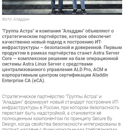
Безопасность
Инновации
Фото: Аладдин
CIO/Управление ИТ
"Группа Астра" и компания "Аладдин" объявляют о
Гаджеты
стратегическом партнёрстве, которое обеспечит
Здоровье
качественно новый подход к построению ИТ-
инфраструктуры – безопасной и доверенной. Первым
продуктом в рамках партнёрства станет Astra Server
РАЗДЕЛЫ
Core — комплексное решение на базе операционной
системы Astra Linux Server с средствами
Новости
централизованного управления ALD Pro, ACM и
корпоративным центром сертификации Aladdin
Аналитика
Enterprise CA (eCA).
Интервью
Мероприятия
Стратегическое партнёрство "Группы Астра" и
Проекты
"Аладдин" формирует новый стандарт построения ИТ-
инфраструктуры в России, при котором безопасность
IT класс
перестает быть надстройкой, а становится её
Тестовый стенд
полноценным компонентом по принципу Secure By
Design, когда свойства безопасности интегрированы в
Каталог компаний
продукт наравне с функциональными требованиями.