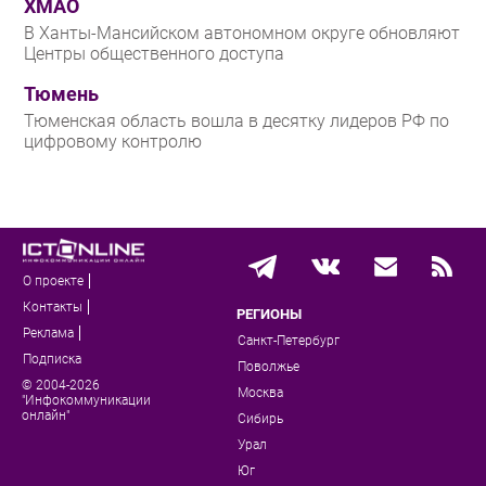
ХМАО
В Ханты-Мансийском автономном округе обновляют
Центры общественного доступа
Тюмень
Тюменская область вошла в десятку лидеров РФ по
цифровому контролю
О проекте
Контакты
РЕГИОНЫ
Реклама
Санкт-Петербург
Подписка
Поволжье
© 2004-2026
Москва
"Инфокоммуникации
онлайн"
Сибирь
Урал
Юг