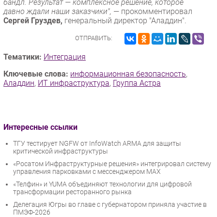
бандл. Результат — комплексное решение, которое
давно ждали наши заказчики",
— прокомментировал
Сергей Груздев,
генеральный директор "Аладдин".
ОТПРАВИТЬ:
Тематики:
Интеграция
Ключевые слова:
информационная безопасность
,
Аладдин
,
ИТ инфраструктура
,
Группа Астра
Интересные ссылки
ТГУ тестирует NGFW от InfoWatch ARMA для защиты
критической инфраструктуры
«Росатом Инфраструктурные решения» интегрировал систему
управления парковками с мессенджером МАХ
«Телфин» и YUMA объединяют технологии для цифровой
трансформации ресторанного рынка
Делегация Югры во главе с губернатором приняла участие в
ПМЭФ-2026