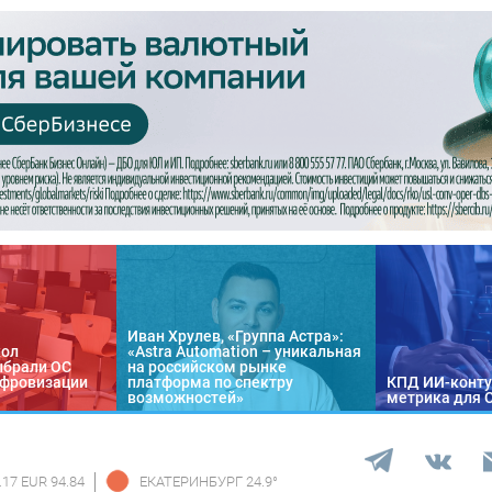
Иван Хрулев, «Группа Астра»:
кол
«Astra Automation – уникальная
ыбрали ОС
на российском рынке
цифровизации
платформа по спектру
КПД ИИ-конту
возможностей»
метрика для 
.17 EUR 94.84
ЕКАТЕРИНБУРГ
24.9
°