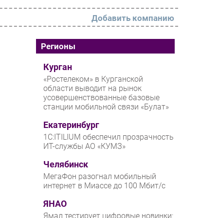
Добавить компанию
РАЗДЕЛЫ
Регионы
Новости
Курган
«Ростелеком» в Курганской
Аналитика
области выводит на рынок
усовершенствованные базовые
Интервью
станции мобильной связи «Булат»
Мероприятия
Екатеринбург
Проекты
1С:ITILIUM обеспечил прозрачность
ИТ-службы АО «КУМЗ»
IT класс
Челябинск
Тестовый стенд
МегаФон разогнал мобильный
Каталог компаний
интернет в Миассе до 100 Мбит/с
ЯНАО
Ямал тестирует цифровые новинки: