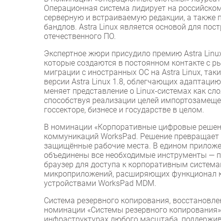
Операционная система лидирует на российском
серверную и встраиваемую редакции, а также 
бандлов. Astra Linux является основой для по
отечественного ПО.
Экспертное жюри присудило премию Astra Linu
которые создаются в постоянном контакте с р
миграции с иностранных ОС на Astra Linux, такие
версии Astra Linux 1.8, облегчающих адаптацию
меняет представление о Linux-системах как сл
способствуя реализации целей импортозамеще
госсекторе, бизнесе и государстве в целом.
В номинации «Корпоративные цифровые решен
коммуникаций WorksPad. Решение превращает
защищённые рабочие места. В едином приложе
объединены все необходимые инструменты — по
браузер для доступа к корпоративным систем
микроприложений, расширяющих функционал к
устройствами WorksPad MDM.
Система резервного копирования, восстановле
номинации «Системы резервного копирования».
инфраструктурах любого масштаба, поддержива