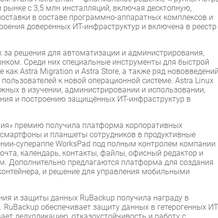
 рынке с 3,5 млн инсталляций, включая десктопную,
поставки в составе программно-аппаратных комплексов и
строения доверенных ИТ-инфраструктур и включена в реестр
x за решения для автоматизации и администрирования,
ынком. Среди них специальные инструменты для быстрой
 как Astra Migration и Astra Store, а также ряд нововведени
 пользователей к новой операционной системе. Astra Linux
ожных в изучении, администрировании и использовании,
ния и построению защищённых ИТ-инфраструктур в
ия» премию получила платформа корпоративных
 смартфоны и планшеты сотрудников в продуктивные
нии-супераппе WorksPad под полным контролем компании
чта, календарь, контакты, файлы, офисный редактор и
ам. Дополнительно предлагаются платформа для создания
онтейнера, и решение для управления мобильными
ния и защиты данных RuBackup получила награду в
 RuBackup обеспечивает защиту данных в гетерогенных ИТ
ет дедупликацию, отказоустойчивость и работу с