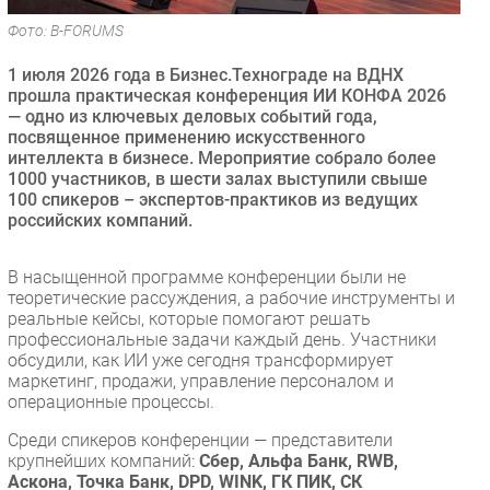
Безопасность
Фото: B-FORUMS
Инновации
1 июля 2026 года в Бизнес.Технограде на ВДНХ
CIO/Управление ИТ
прошла практическая конференция ИИ КОНФА 2026
— одно из ключевых деловых событий года,
Гаджеты
посвященное применению искусственного
Здоровье
интеллекта в бизнесе. Мероприятие собрало более
1000 участников, в шести залах выступили свыше
100 спикеров – экспертов-практиков из ведущих
РАЗДЕЛЫ
российских компаний.
Новости
В насыщенной программе конференции были не
Аналитика
теоретические рассуждения, а рабочие инструменты и
реальные кейсы, которые помогают решать
Интервью
профессиональные задачи каждый день. Участники
Мероприятия
обсудили, как ИИ уже сегодня трансформирует
маркетинг, продажи, управление персоналом и
Проекты
операционные процессы.
IT класс
Среди спикеров конференции — представители
Тестовый стенд
крупнейших компаний:
Сбер, Альфа Банк, RWB,
Каталог компаний
Аскона, Точка Банк, DPD, WINK, ГК ПИК, СК