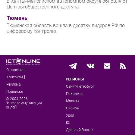
В Ханты-Мансийском автономном округе обновляют
Центры общественного доступа
Тюмень
Тюменская область вошла в десятку лидеров РФ по
цифровому контролю
О проекте
Контакты
РЕГИОНЫ
Реклама
Санкт-Петербург
Подписка
Поволжье
© 2004-2026
Москва
"Инфокоммуникации
онлайн"
Сибирь
Урал
Юг
Дальний Восток