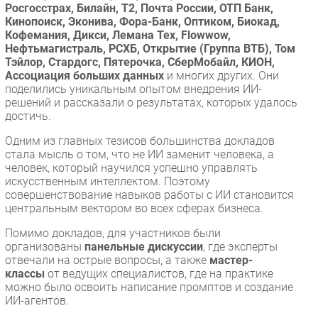
Росгосстрах, Билайн, Т2, Почта России, ОТП Банк,
Кинопоиск, Эконива, Фора-Банк, Оптиком, Биокад,
Кофемания, Дикси, Лемана Тех, Flowwow,
Нефтьмагистраль, РСХБ, Открытие (Группа ВТБ), Том
Тэйлор, Стардогс, Пятерочка, СберМобайл, КИОН,
Ассоциация больших данных
и многих других. Они
поделились уникальным опытом внедрения ИИ-
решений и рассказали о результатах, которых удалось
достичь.
Одним из главных тезисов большинства докладов
стала мысль о том, что не ИИ заменит человека, а
человек, который научился успешно управлять
искусственным интеллектом. Поэтому
совершенствование навыков работы с ИИ становится
центральным вектором во всех сферах бизнеса.
Помимо докладов, для участников были
организованы
панельные дискуссии
, где эксперты
отвечали на острые вопросы, а также
мастер-
классы
от ведущих специалистов, где на практике
можно было освоить написание промптов и создание
ИИ-агентов.