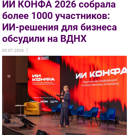
ИИ КОНФА 2026 собрала
Импорто­замещение
более 1000 участников:
Автоматизация Промышленности
ИИ-решения для бизнеса
Интернет
Мобильная связь
обсудили на ВДНХ
Фиксированная связь
Интеграция
03.07.2026
Рынок ПК
Маркетинг
Торговые сети
Оборудование
ПО
Outsourcing
Кадры
Регулирование
Финансы
Web