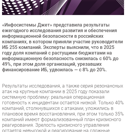
Безопасность
Инновации
CIO/Управление ИТ
«Инфосистемы Джет» представила результаты
ежегодного исследования развития и обеспечения
Гаджеты
информационной безопасности в российских
Здоровье
компаниях, в котором приняли участие руководители
ИБ 255 компаний. Эксперты выяснили, что в 2025
году доля компаний с растущими бюджетами на
РАЗДЕЛЫ
информационную безопасность снизилась с 60% до
49%, при этом доля организаций, урезавших
финансирование ИБ, удвоилась — с 8% до 20%.
Новости
Аналитика
Результаты исследования, а также серия резонансных
Интервью
атак на крупные компании в 2025 году показали
Мероприятия
системную проблему: реальная операционная
готовность к инцидентам остается низкой. Только 40%
Проекты
компаний, столкнувшихся с атаками, уложились в
IT класс
плановое время восстановления, при этом только 35%
Тестовый стенд
компаний имеют формализованный план кризисного
реагирования. Зрелость кризисного управления
Каталог компаний
остается невысокой и реагирование на сложные