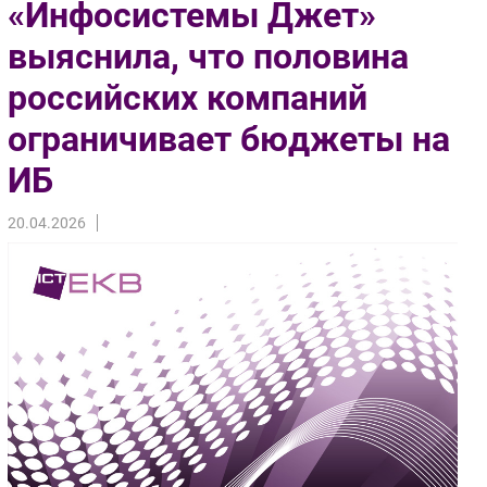
«Инфосистемы Джет»
Импорто­замещение
выяснила, что половина
Автоматизация Промышленности
российских компаний
Интернет
Мобильная связь
ограничивает бюджеты на
Фиксированная связь
ИБ
Интеграция
Рынок ПК
20.04.2026
Маркетинг
Торговые сети
Оборудование
ПО
Outsourcing
Кадры
Регулирование
Финансы
Web