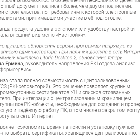
еализована возможность объединения нескольких отделенны
тронный документ подписан более, чем двумя подписями.
и строительства, по требованиям к которой электронные
алистами, принимавшими участие в её подготовке.
анда продукта уделила эргономике и удобству настройки
тала внешний вид меню «Настройки».
ную функцию обновления версии программы напрямую из
 записью администратора. При наличии доступа в сеть Интерн
ммный комплекс Litoria Desktop 2, обновление теперь
на Ермина
, руководитель направления PKI отдела анализа
нформсервис».
за стала полная совместимость с централизованным
VCS (PKI-репозиторий). Это решение позволяет крупным
 промежуточных сертификатов УЦ и списков отозванных
ателя. При интеграции с централизованным хранилищем
ступны все PKI-объекты, необходимые для создания и прове
сную и надёжную работу ПК, в том числе в закрытом конт
ступа в сеть Интернет.
зволяет сэкономить время на поиски и установку нужных
очно выбрать сертификаты, хранящиеся централизованно.