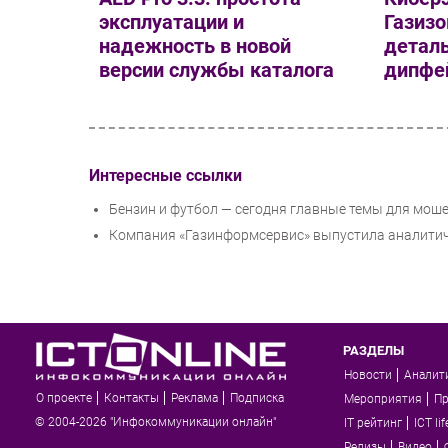
эксплуатации и
Газизо
надежность в новой
деталь
версии службы каталога
дипфей
Интересные ссылки
Бензин и футбол — сегодня главные темы для мош
Компания «Газинформсервис» выпустила аналитиче
РАЗДЕЛЫ
Новости
Аналит
О проекте
Контакты
Реклама
Подписка
Мероприятия
П
© 2004-2026 "Инфокоммуникации онлайн"
IT рейтинг
ICT lif
Релизы
Видео