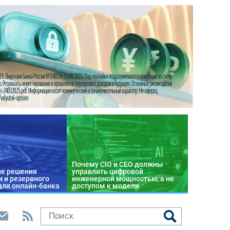
Почему CIO и CEO должны
е решения
управлять цифровой
 и резервного
инженерной мощностью, а не
для онлайн-банка
доступом к модели