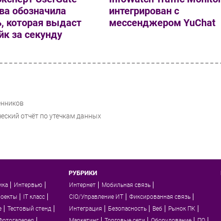
ва обозначила
интегрирован с
, которая выдаст
мессенджером YuChat
к за секунду
енников
ский отчёт по утечкам данных
РУБРИКИ
ика
Интервью
Интернет
Мобильная связь
роекты
IT класс
CIO/Управление ИТ
Фиксированная связь
e
Тестовый стенд
Интеграция
Безопасность
Веб
Рынок ПК
Фотогалерея
Маркетинг
Торговые сети
Оборудование
ПО