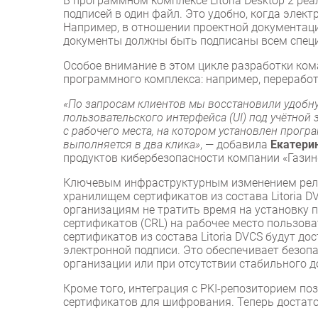
В программном комплексе Litoria Desktop 2 р
подписей в один файл. Это удобно, когда элек
Например, в отношении проектной документаци
документы должны быть подписаны всем специ
Особое внимание в этом цикле разработки ком
программного комплекса: например, перерабо
«По запросам клиентов мы восстановили удоб
пользовательского интерфейса (UI) под учётной
с рабочего места, на котором установлен програ
выполняется в два клика»
, — добавила
Екатери
продуктов кибербезопасности компании «Гази
Ключевым инфраструктурным изменением рели
хранилищем сертификатов из состава Litoria D
организациям не тратить время на установку
сертификатов (CRL) на рабочее место пользов
сертификатов из состава Litoria DVCS будут до
электронной подписи. Это обеспечивает безопа
организации или при отсутствии стабильного до
Кроме того, интеграция с PKI-репозиторием по
сертификатов для шифрования. Теперь достат