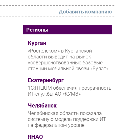
Добавить компанию
РАЗДЕЛЫ
Регионы
Новости
Курган
«Ростелеком» в Курганской
Аналитика
области выводит на рынок
усовершенствованные базовые
Интервью
станции мобильной связи «Булат»
Мероприятия
Екатеринбург
Проекты
1С:ITILIUM обеспечил прозрачность
ИТ-службы АО «КУМЗ»
IT класс
Челябинск
Тестовый стенд
Челябинская область показала
Каталог компаний
системную модель поддержки ИТ
на федеральном уровне
ЯНАО