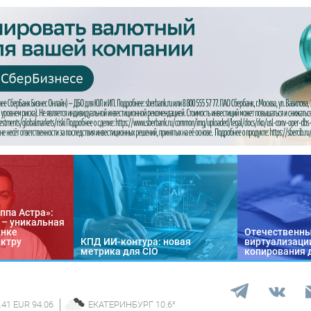
ппа Астра»:
n – уникальная
ынке
Отечественны
ектру
КПД ИИ-контура: новая
виртуализации
метрика для CIO
копирования 
.41 EUR 94.06
ЕКАТЕРИНБУРГ
10.6
°