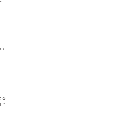
х
ет
рки
уре