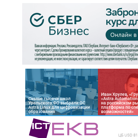
Иван Хрулев, «Гру
Свыше тысячи школ
«Astra Automatio
Уральского ФО выбрали ОС
на российском р
Astra Linux для цифровизации
платформа по сп
образования
возможностей»
ЦБ
USD 81