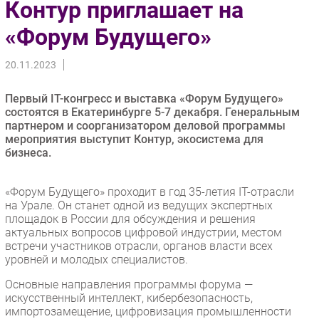
Контур приглашает на
Импорто­замещение
«Форум Будущего»
Автоматизация Промышленности
Интернет
20.11.2023
Мобильная связь
Первый IT-конгресс и выставка «Форум Будущего»
Фиксированная связь
состоятся в Екатеринбурге 5-7 декабря. Генеральным
Интеграция
партнером и соорганизатором деловой программы
Рынок ПК
мероприятия выступит Контур, экосистема для
бизнеса.
Маркетинг
Торговые сети
«Форум Будущего» проходит в год 35-летия IT-отрасли
Оборудование
на Урале. Он станет одной из ведущих экспертных
ПО
площадок в России для обсуждения и решения
актуальных вопросов цифровой индустрии, местом
Outsourcing
встречи участников отрасли, органов власти всех
Кадры
уровней и молодых специалистов.
Регулирование
Основные направления программы форума —
искусственный интеллект, кибербезопасность,
Финансы
импортозамещение, цифровизация промышленности
Web