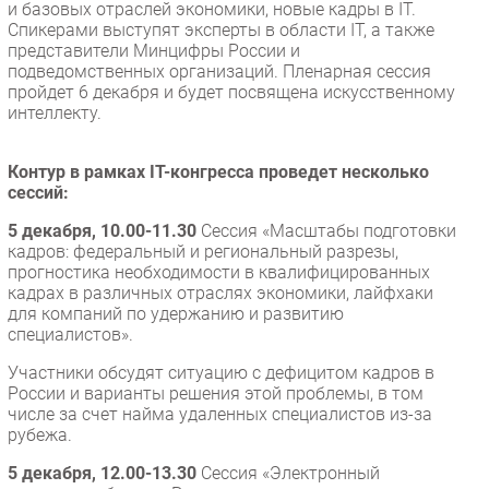
и базовых отраслей экономики, новые кадры в IT.
Безопасность
Спикерами выступят эксперты в области IT, а также
представители Минцифры России и
Инновации
подведомственных организаций. Пленарная сессия
CIO/Управление ИТ
пройдет 6 декабря и будет посвящена искусственному
интеллекту.
Гаджеты
Здоровье
Контур в рамках IT-конгресса проведет несколько
сессий:
РАЗДЕЛЫ
5 декабря, 10.00-11.30
Сессия «Масштабы подготовки
кадров: федеральный и региональный разрезы,
Новости
прогностика необходимости в квалифицированных
Аналитика
кадрах в различных отраслях экономики, лайфхаки
для компаний по удержанию и развитию
Интервью
специалистов».
Мероприятия
Участники обсудят ситуацию с дефицитом кадров в
Проекты
России и варианты решения этой проблемы, в том
IT класс
числе за счет найма удаленных специалистов из-за
рубежа.
Тестовый стенд
Каталог компаний
5 декабря, 12.00-13.30
Сессия «Электронный