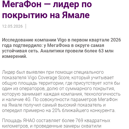
МегаФон — лидер по
Импорто­замещение
покрытию на Ямале
Автоматизация Промышленности
Интернет
12.05.2026
Мобильная связь
Исследование компании Vigo в первом квартале 2026
Фиксированная связь
года подтвердило: у МегаФона в округе самая
Интеграция
устойчивая сеть. Аналитики провели более 63 млн
Рынок ПК
измерений.
Маркетинг
Лидер был выявлен при помощи специального
Торговые сети
показателя Vigo Coverage Score, который учитывает
Оборудование
общую площадь территории, где присутствует хотя бы
ПО
один из операторов, долю от суммарного покрытия,
которую занимает каждая компания, технологичность
Outsourcing
и наличие 4G. По совокупности параметров МегаФон
Кадры
на Ямале получил самый высокий показатель и
опередил примерно на 20% ближайшего конкурента.
Регулирование
Площадь ЯНАО составляет более 769 квадратных
Финансы
километров, и проведенные замеры охватили
Web