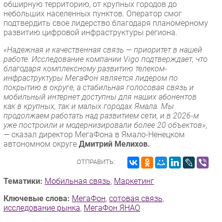
обширную территорию, от крупных городов до
Безопасность
небольших населенных пунктов. Оператор смог
подтвердить свое лидерство благодаря планомерному
Инновации
развитию цифровой инфраструктуры региона.
CIO/Управление ИТ
«Надежная и качественная связь — приоритет в нашей
Гаджеты
работе. Исследование компании Vigo подтверждает, что
благодаря комплексному развитию телеком-
Здоровье
инфраструктуры МегаФон является лидером по
покрытию в округе, а стабильная голосовая связь и
РАЗДЕЛЫ
мобильный интернет доступны для наших абонентов
как в крупных, так и малых городах Ямала. Мы
продолжаем работать над развитием сети, и в 2026-м
Новости
уже построили и модернизировали более 20 объектов»
,
Аналитика
— сказал директор МегаФона в Ямало-Ненецком
автономном округе
Дмитрий Мелихов.
Интервью
Мероприятия
ОТПРАВИТЬ:
Проекты
Тематики:
Мобильная связь
,
Маркетинг
IT класс
Ключевые слова:
МегаФон
,
сотовая связь
,
Тестовый стенд
исследование рынка
,
МегаФон ЯНАО
Каталог компаний