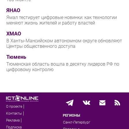
ЯНАО
Ямал тестирует цифровые новинки: как технологии
меняют жизнь жителей и работу властей
ХМАО
В Ханты-Мансийском автономном округе обновляют
Центры общественного доступа
Тюмень
Тюменская область вошла в десятку лидеров РФ по
цифровому контролю
О проекте
Контакты
РЕГИОНЫ
Реклама
Санкт-Петербург
Подписка