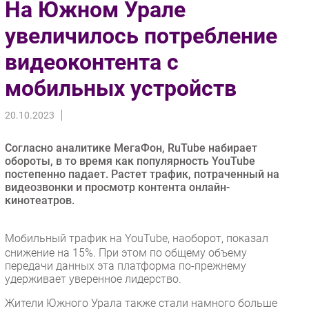
На Южном Урале
Импорто­замещение
увеличилось потребление
Автоматизация Промышленности
видеоконтента с
Интернет
Мобильная связь
мобильных устройств
Фиксированная связь
Интеграция
20.10.2023
Рынок ПК
Согласно аналитике МегаФон, RuTube набирает
Маркетинг
обороты, в то время как популярность YouTube
Торговые сети
постепенно падает. Растет трафик, потраченный на
видеозвонки и просмотр контента онлайн-
Оборудование
кинотеатров.
ПО
Outsourcing
Мобильный трафик на YouTube, наоборот, показал
Кадры
снижение на 15%. При этом по общему объему
передачи данных эта платформа по-прежнему
Регулирование
удерживает уверенное лидерство.
Финансы
Жители Южного Урала также стали намного больше
Web