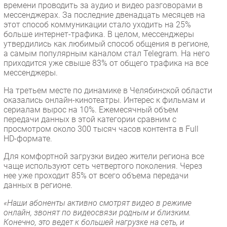
времени проводить за аудио и видео разговорами в
Безопасность
мессенджерах. За последние двенадцать месяцев на
этот способ коммуникации стало уходить на 25%
Инновации
больше интернет-трафика. В целом, мессенджеры
CIO/Управление ИТ
утвердились как любимый способ общения в регионе,
а самым популярным каналом стал Telegram. На него
Гаджеты
приходится уже свыше 83% от общего трафика на все
Здоровье
мессенджеры.
На третьем месте по динамике в Челябинской области
РАЗДЕЛЫ
оказались онлайн-кинотеатры. Интерес к фильмам и
сериалам вырос на 10%. Ежемесячный объем
передачи данных в этой категории сравним с
Новости
просмотром около 300 тысяч часов контента в Full
Аналитика
HD-формате.
Интервью
Для комфортной загрузки видео жители региона все
Мероприятия
чаще используют сеть четвертого поколения. Через
нее уже проходит 85% от всего объема передачи
Проекты
данных в регионе.
IT класс
«Наши абоненты активно смотрят видео в режиме
Тестовый стенд
онлайн, звонят по видеосвязи родным и близким.
Каталог компаний
Конечно, это ведет к большей нагрузке на сеть, и