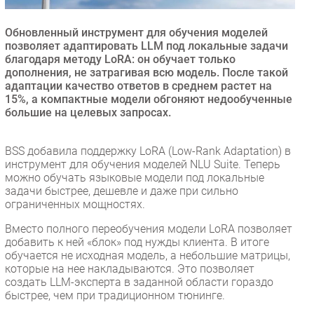
Безопасность
Обновленный инструмент для обучения моделей
Инновации
позволяет адаптировать LLM под локальные задачи
CIO/Управление ИТ
благодаря методу LoRA: он обучает только
дополнения, не затрагивая всю модель. После такой
Гаджеты
адаптации качество ответов в среднем растет на
Здоровье
15%, а компактные модели обгоняют недообученные
большие на целевых запросах.
РАЗДЕЛЫ
BSS добавила поддержку LoRA (Low-Rank Adaptation) в
инструмент для обучения моделей NLU Suite. Теперь
Новости
можно обучать языковые модели под локальные
Аналитика
задачи быстрее, дешевле и даже при сильно
ограниченных мощностях.
Интервью
Мероприятия
Вместо полного переобучения модели LoRA позволяет
добавить к ней «блок» под нужды клиента. В итоге
Проекты
обучается не исходная модель, а небольшие матрицы,
IT класс
которые на нее накладываются. Это позволяет
создать LLM-эксперта в заданной области гораздо
Тестовый стенд
быстрее, чем при традиционном тюнинге.
Каталог компаний