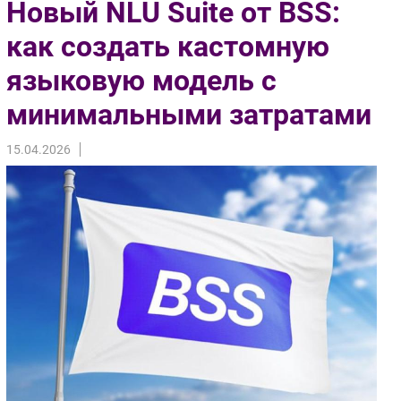
Новый NLU Suite от BSS:
Импорто­замещение
как создать кастомную
Автоматизация Промышленности
языковую модель с
Интернет
Мобильная связь
минимальными затратами
Фиксированная связь
Интеграция
15.04.2026
Рынок ПК
Маркетинг
Торговые сети
Оборудование
ПО
Outsourcing
Кадры
Регулирование
Финансы
Web