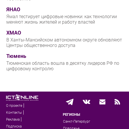
ЯНАО
Ямал тестирует цифровые новинки: как технологии
меняют жизнь жителей и работу властей
ХМАО
В Ханты-Мансийском автономном округе обновляют
Центры общественного доступа
Тюмень
Тюменская область вошла в десятку лидеров РФ по
цифровому контролю
О проекте
Контакты
РЕГИОНЫ
Реклама
Санкт-Петербург
Подписка
Поволжье