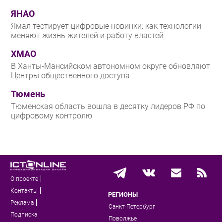
ЯНАО
Ямал тестирует цифровые новинки: как технологии
меняют жизнь жителей и работу властей
ХМАО
В Ханты-Мансийском автономном округе обновляют
Центры общественного доступа
Тюмень
Тюменская область вошла в десятку лидеров РФ по
цифровому контролю
О проекте
Контакты
РЕГИОНЫ
Реклама
Санкт-Петербург
Подписка
Поволжье