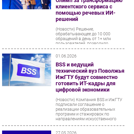
Олимп за трансформацию
клиентского сервиса с
помощью речевых ИИ-
решений
(Новости)
Решение,
обрабатывающее до 10 000
обращений в день от 1+ млн
пользователей, позволило
перевести контроль качества на
100% охват звонков...
01.06.2026
BSS и ведущий
технический вуз Поволжья
ИжГТУ будут совместно
готовить ИТ-кадры для
цифровой экономики
(Новости)
Компания BSS и ИжГТУ
подписали соглашение о
реализации образовательных
программ и стажировок по
направлениям искусственного
интеллекта...
27.05.2026