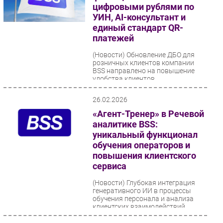
цифровыми рублями по
УИН, AI-консультант и
единый стандарт QR-
платежей
(Новости)
Обновление ДБО для
розничных клиентов компании
BSS направлено на повышение
удобства клиентов,
автоматизацию поддержки и
дальнейшее...
26.02.2026
«Агент-Тренер» в Речевой
аналитике BSS:
уникальный функционал
обучения операторов и
повышения клиентского
сервиса
(Новости)
Глубокая интеграция
генеративного ИИ в процессы
обучения персонала и анализа
клиентских взаимодействий
выводит решение в число самых...