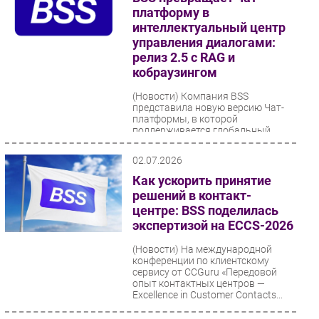
платформу в
интеллектуальный центр
управления диалогами:
релиз 2.5 с RAG и
кобраузингом
(Новости)
Компания BSS
представила новую версию Чат-
платформы, в которой
поддерживается глобальный
тренд на гиперперсонализацию и
автоматизацию...
02.07.2026
Как ускорить принятие
решений в контакт-
центре: BSS поделилась
экспертизой на ECCS-2026
(Новости)
На международной
конференции по клиентскому
сервису от CCGuru «Передовой
опыт контактных центров —
Excellence in Customer Contacts...