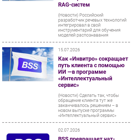
RAG-систем
Безопасность
(Новости)
Российский
Инновации
разработчик речевых технологий
интегрировал в свой
CIO/Управление ИТ
инструментарий для обучения
Гаджеты
моделей распознавания
механизмы
Здоровье
автоматизированного...
15.07.2026
Как «Инвитро» сокращает
РАЗДЕЛЫ
путь клиента с помощью
ИИ —в программе
Новости
«Интеллектуальный
Аналитика
сервис»
Интервью
(Новости)
Сделать так, чтобы
Мероприятия
обращение клиента тут же
заканчивалось решением – в
Проекты
новом выпуске программы
«Интеллектуальный сервис»
IT класс
коммерческий...
Тестовый стенд
02.07.2026
Каталог компаний
BSS превращает чат-