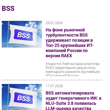
Импорто­замещение
BSS
Автоматизация Промышленности
Интернет
29.07.2026
Мобильная связь
На фоне рыночной
Фиксированная связь
турбулентности BSS
удерживает позиции в
Интеграция
Топ-25 крупнейших ИТ-
Рынок ПК
компаний России по
Маркетинг
версии RAEX
Торговые сети
(Новости)
Рейтинговое агентство
RAEX представило результаты
Оборудование
ежегодного рэнкинга крупнейших
ПО
ИТ-компаний России,
зафиксировав первое за 12 лет...
Outsourcing
17.07.2026
Кадры
BSS автоматизировала
Регулирование
аудит генеративного ИИ: в
Финансы
NLU-Suite 3.8 появилась
LLM-оценка качества
Web