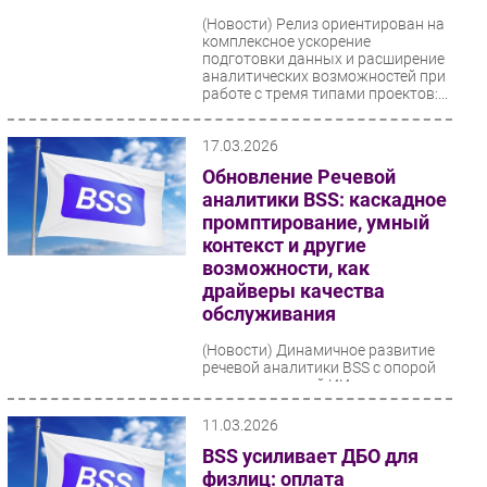
(Новости)
Релиз ориентирован на
комплексное ускорение
подготовки данных и расширение
аналитических возможностей при
работе с тремя типами проектов:...
17.03.2026
Обновление Речевой
аналитики BSS: каскадное
промптирование, умный
контекст и другие
возможности, как
драйверы качества
обслуживания
(Новости)
Динамичное развитие
речевой аналитики BSS с опорой
на генеративный ИИ делают ее не
только инструментом глубокого
анализа, но и активным...
11.03.2026
BSS усиливает ДБО для
физлиц: оплата