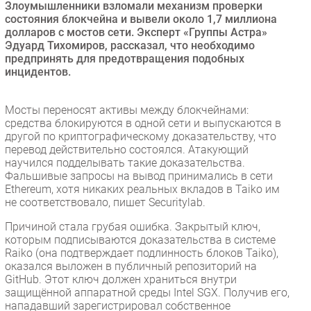
Злоумышленники взломали механизм проверки
Безопасность
состояния блокчейна и вывели около 1,7 миллиона
долларов с мостов сети. Эксперт «Группы Астра»
Инновации
Эдуард Тихомиров, рассказал, что необходимо
CIO/Управление ИТ
предпринять для предотвращения подобных
инцидентов.
Гаджеты
Здоровье
Мосты переносят активы между блокчейнами:
средства блокируются в одной сети и выпускаются в
РАЗДЕЛЫ
другой по криптографическому доказательству, что
перевод действительно состоялся. Атакующий
научился подделывать такие доказательства.
Новости
Фальшивые запросы на вывод принимались в сети
Аналитика
Ethereum, хотя никаких реальных вкладов в Taiko им
не соответствовало, пишет Securitylab.
Интервью
Мероприятия
Причиной стала грубая ошибка. Закрытый ключ,
которым подписываются доказательства в системе
Проекты
Raiko (она подтверждает подлинность блоков Taiko),
IT класс
оказался выложен в публичный репозиторий на
GitHub. Этот ключ должен храниться внутри
Тестовый стенд
защищённой аппаратной среды Intel SGX. Получив его,
Каталог компаний
нападавший зарегистрировал собственное