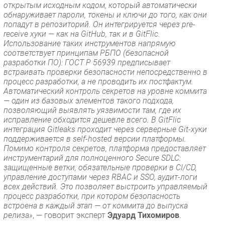
открытым исходным кодом, который автоматически
обнаруживает пароли, токены и ключи до того, как они
попадут в репозиторий. Он интегрируется через pre-
receive хуки — как на GitHub, так и в GitFlic.
Использование таких инструментов напрямую
соответствует принципам РБПО (безопасной
разработки ПО): ГОСТ Р 56939 предписывает
встраивать проверки безопасности непосредственно в
процесс разработки, а не проводить их постфактум.
Автоматический контроль секретов на уровне коммита
— один из базовых элементов такого подхода,
позволяющий выявлять уязвимости там, где их
исправление обходится дешевле всего. В GitFlic
интеграция Gitleaks проходит через серверные Git-хуки
поддерживается в self-hosted версии платформы.
Помимо контроля секретов, платформа предоставляет
инструментарий для полноценного Secure SDLC:
защищенные ветки, обязательные проверки в CI/CD,
управление доступами через RBAC и SSO, аудит-логи
всех действий. Это позволяет выстроить управляемый
процесс разработки, при котором безопасность
встроена в каждый этап — от коммита до выпуска
релиза»
, — говорит эксперт
Эдуард Тихомиров
.