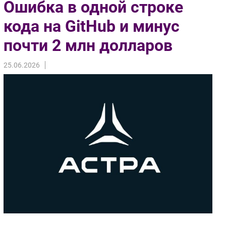
Ошибка в одной строке
Импорто­замещение
кода на GitHub и минус
Автоматизация Промышленности
почти 2 млн долларов
Интернет
Мобильная связь
25.06.2026
Фиксированная связь
Интеграция
Рынок ПК
Маркетинг
Торговые сети
Оборудование
ПО
Outsourcing
Кадры
Регулирование
Финансы
Web