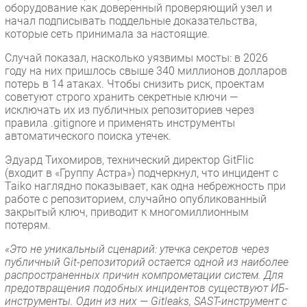
оборудование как доверенный проверяющий узел и
начал подписывать поддельные доказательства,
которые сеть принимала за настоящие.
Случай показал, насколько уязвимы мосты: в 2026
году на них пришлось свыше 340 миллионов долларов
потерь в 14 атаках. Чтобы снизить риск, проектам
советуют строго хранить секретные ключи —
исключать их из публичных репозиториев через
правила .gitignore и применять инструменты
автоматического поиска утечек.
Эдуард Тихомиров, технический директор GitFlic
(входит в «Группу Астра») подчеркнул, что инцидент с
Taiko наглядно показывает, как одна небрежность при
работе с репозиторием, случайно опубликованный
закрытый ключ, приводит к многомиллионным
потерям.
«Это не уникальный сценарий: утечка секретов через
публичный Git-репозиторий остается одной из наиболее
распространенных причин компрометации систем. Для
предотвращения подобных инцидентов существуют ИБ-
инструменты. Один из них — Gitleaks, SAST-инструмент с