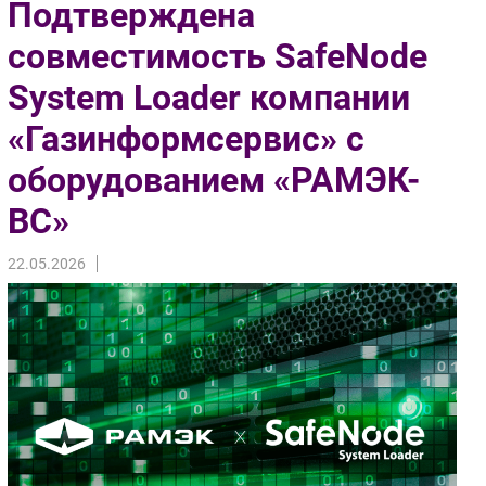
Подтверждена
Импорто­замещение
совместимость SafeNode
Автоматизация Промышленности
System Loader компании
Интернет
Мобильная связь
«Газинформсервис» с
Фиксированная связь
оборудованием «РАМЭК-
Интеграция
Рынок ПК
ВС»
Маркетинг
22.05.2026
Торговые сети
Оборудование
ПО
Outsourcing
Кадры
Регулирование
Финансы
Web