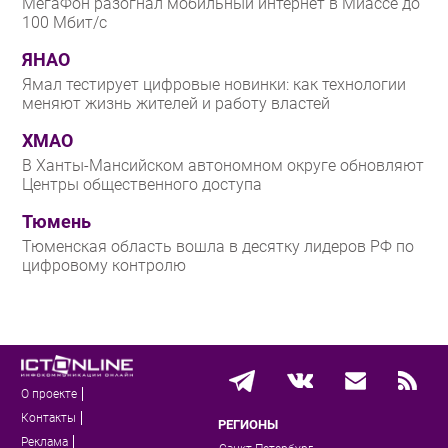
МегаФон разогнал мобильный интернет в Миассе до
100 Мбит/с
ЯНАО
Ямал тестирует цифровые новинки: как технологии
меняют жизнь жителей и работу властей
ХМАО
В Ханты-Мансийском автономном округе обновляют
Центры общественного доступа
Тюмень
Тюменская область вошла в десятку лидеров РФ по
цифровому контролю
О проекте
Контакты
РЕГИОНЫ
Реклама