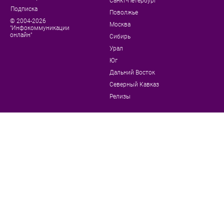
Санкт-Петербург
Подписка
Поволжье
© 2004-2026
Москва
"Инфокоммуникации
онлайн"
Сибирь
Урал
Юг
Дальний Восток
Северный Кавказ
Релизы