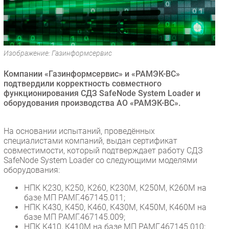
Безопасность
Инновации
CIO/Управление ИТ
Изображение: Газинформсервис
Гаджеты
Здоровье
Компании «Газинформсервис» и «РАМЭК-ВС»
подтвердили корректность совместного
функционирования СДЗ SafeNode System Loader и
РАЗДЕЛЫ
оборудования производства АО «РАМЭК-ВС».
Новости
На основании испытаний, проведённых
Аналитика
специалистами компаний, выдан сертификат
Интервью
совместимости, который подтверждает работу СДЗ
SafeNode System Loader со следующими моделями
Мероприятия
оборудования:
Проекты
НПК К230, К250, К260, К230М, К250М, К260М на
IT класс
базе МП РАМГ.467145.011;
Тестовый стенд
НПК К430, К450, К460, К430М, К450М, К460М на
базе МП РАМГ.467145.009;
Каталог компаний
НПК К410, К410М на базе МП РАМГ.467145.010;