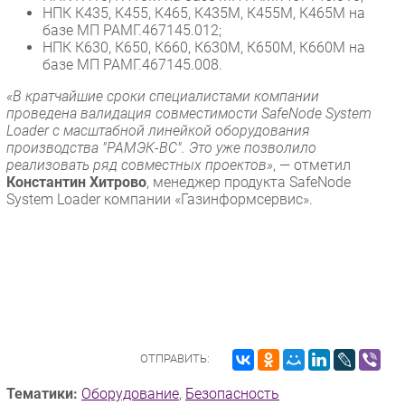
НПК К435, К455, К465, К435М, К455М, К465М на
базе МП РАМГ.467145.012;
НПК К630, К650, К660, К630М, К650М, К660М на
базе МП РАМГ.467145.008.
«В кратчайшие сроки специалистами компании
проведена валидация совместимости SafeNode System
Loader с масштабной линейкой оборудования
производства "РАМЭК-ВС". Это уже позволило
реализовать ряд совместных проектов»
, — отметил
Константин Хитрово
, менеджер продукта SafeNode
System Loader компании «Газинформсервис».
ОТПРАВИТЬ:
Тематики:
Оборудование
,
Безопасность