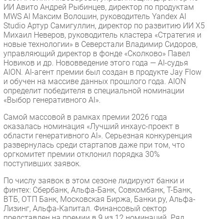
ИИ Авито Андрей Рыбинцев, директор по продуктам
MWS AI Максим Волошин, руководитель Yandex AI
Studio Артур Самигуллин, директор по развитию ИИ X5
Михаил Неверов, руководитель кластера «Стратегия и
новые технологии» в Северстали Владимир Сидоров,
управляющий директор в фонде «Сколково» Павел
Новиков и др. Нововведение этого года — AI-судья
AION. AI-агент премии был создан в продукте Jay Flow
и обучен на массиве данных прошлого года. AION
определит победителя в специальной номинации
«Выбор генеративного AI».
Самой массовой в рамках премии 2026 года
оказалась номинация «Лучший инхаус-проект в
области генеративного AI». Серьезная конкуренция
развернулась среди стартапов даже при том, что
оргкомитет премии отклонил порядка 30%
поступивших заявок.
По числу заявок в этом сезоне лидируют банки и
финтех: Сбербанк, Альфа-Банк, Совкомбанк, Т-Банк,
ВТБ, ОТП Банк, Московская Биржа, Банки.ру, Альфа-
Лизинг, Альфа-Капитал. Финансовый сектор
представлен на премии в 9 из 12 номинаций. Ряд