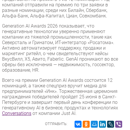
компаний отправили на премию по три заявки в
разные номинации, среди них Билайн, Сбербанк,
Альфа-Банк, Альфа-Капитал, Циан, Совкомбанк.
Generation AI Awards 2026 показывает, что
генеративные технологии уверенно применяют
компании из тяжелой промышленности, такие как
Северсталь и Гринатом, ИТ-интегратор «Росатома».
Активно автоматизирует поддержку, продажи и
маркетинг ритейл, о чем свидетельствуют кейсы
ВкусВилл, Х5, Авито, Faberlic. GenAI проникают во все
сферы без исключения — недвижимость, госсектор,
образование, HR.
Всего на премии Generation AI Awards состоится 12
номинаций, а также спецприз вручит медиа для
предпринимателей «Инк». Торжественная церемония
награждения победителей пройдет 25 июня в Санкт-
Петербурге и завершит первый день конференции по
генеративному AI в бизнесе, продуктах и технологиях
Conversations
от компании Just AI.
ОТПРАВИТЬ: