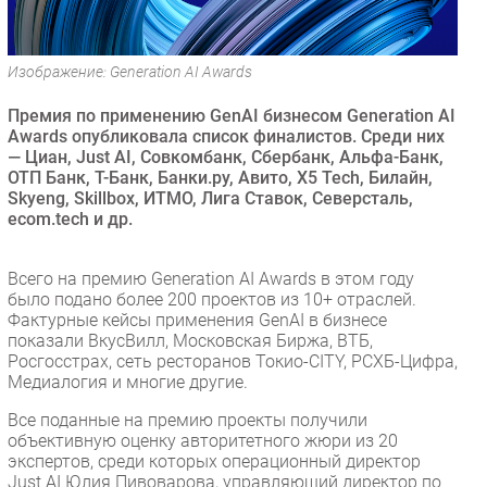
Безопасность
Инновации
Изображение: Generation AI Awards
CIO/Управление ИТ
Премия по применению GenAI бизнесом Generation AI
Гаджеты
Awards опубликовала список финалистов. Среди них
Здоровье
— Циан, Just AI, Совкомбанк, Сбербанк, Альфа-Банк,
ОТП Банк, Т-Банк, Банки.ру, Авито, X5 Tech, Билайн,
Skyeng, Skillbox, ИТМО, Лига Ставок, Северсталь,
РАЗДЕЛЫ
ecom.tech и др.
Новости
Всего на премию Generation AI Awards в этом году
Аналитика
было подано более 200 проектов из 10+ отраслей.
Интервью
Фактурные кейсы применения GenAI в бизнесе
показали ВкусВилл, Московская Биржа, ВТБ,
Мероприятия
Росгосстрах, сеть ресторанов Токио-CITY, РСХБ-Цифра,
Проекты
Медиалогия и многие другие.
IT класс
Все поданные на премию проекты получили
Тестовый стенд
объективную оценку авторитетного жюри из 20
экспертов, среди которых операционный директор
Каталог компаний
Just AI Юлия Пивоварова, управляющий директор по