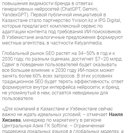
повышения видимости бренда в ответах
генеративных нейросетей (ChatGPT, Gemini,
YandexGPT). Первой публичной инициативой в
Казахстане стало партнерство Yvision.kz и IPG Digital,
которые предлагают комплексный сервис по
адаптации контента под требования ИИ-поисковиков.
В Узбекистане аналогичные предложения формируют
местные агентства, в частности Kelyanmedia.
Глобальный рынок GEO растет на 34–50% в год и к
2030 году, по разным оценкам, достигнет $7–20 млрд.
Сдвиг в поведении пользователей будет оказывать
все большее влияние: к 2030 году ИИ-поиск может
занять более 60% всех запросов. В этих условиях
традиционное SEO будет терять эффективность: ответ
формируется внутри интерфейса нейросети, и бренд,
не упомянутый в нем, остается невидимым для
пользователя.
«Для компаний в Казахстане и Узбекистане сейчас
важно не ждать идеальных условий,
– отмечает
Наиля
Хисаева
, менеджер по маркетингу в регионе
Центральная Азия ГК Softline. –
Ограниченная
поддержка локальных языков в глобальных моделях, а