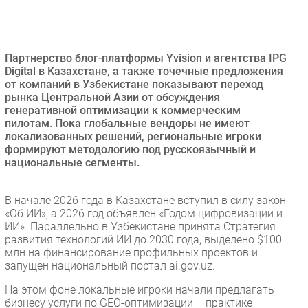
Безопасность
Инновации
CIO/Управление ИТ
Партнерство блог-платформы Yvision и агентства IPG
Digital в Казахстане, а также точечные предложения
Гаджеты
от компаний в Узбекистане показывают переход
Здоровье
рынка Центральной Азии от обсуждения
генеративной оптимизации к коммерческим
пилотам. Пока глобальные вендоры не имеют
РАЗДЕЛЫ
локализованных решений, региональные игроки
формируют методологию под русскоязычный и
национальные сегменты.
Новости
Аналитика
В начале 2026 года в Казахстане вступил в силу закон
Интервью
«Об ИИ», а 2026 год объявлен «Годом цифровизации и
Мероприятия
ИИ». Параллельно в Узбекистане принята Стратегия
развития технологий ИИ до 2030 года, выделено $100
Проекты
млн на финансирование профильных проектов и
IT класс
запущен национальный портал ai.gov.uz.
Тестовый стенд
На этом фоне локальные игроки начали предлагать
Каталог компаний
бизнесу услуги по GEO-оптимизации – практике