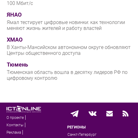
100 Мбит/с
ЯНАО
Ямал тестирует цифровые новинки: как технологии
меняют жизнь жителей и работу властей
ХМАО
В Ханты-Мансийском автономном округе обновляют
Центры общественного доступа
Тюмень
Тюменская область вошла в десятку лидеров РФ по
цифровому контролю
О проекте
Контакты
РЕГИОНЫ
Реклама
Санкт-Петербург