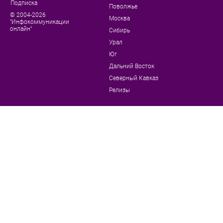
Подписка
Поволжье
© 2004-2026
Москва
"Инфокоммуникации
онлайн"
Сибирь
Урал
Юг
Дальний Восток
Северный Кавказ
Релизы