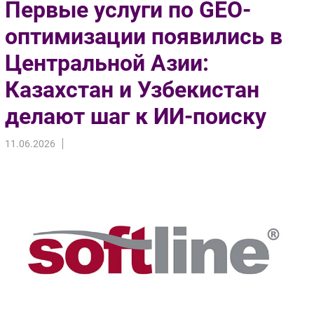
Первые услуги по GEO-
Импорто­замещение
оптимизации появились в
Автоматизация Промышленности
Центральной Азии:
Интернет
Мобильная связь
Казахстан и Узбекистан
Фиксированная связь
делают шаг к ИИ-поиску
Интеграция
Рынок ПК
11.06.2026
Маркетинг
Торговые сети
Оборудование
ПО
Outsourcing
Кадры
Регулирование
Финансы
Web