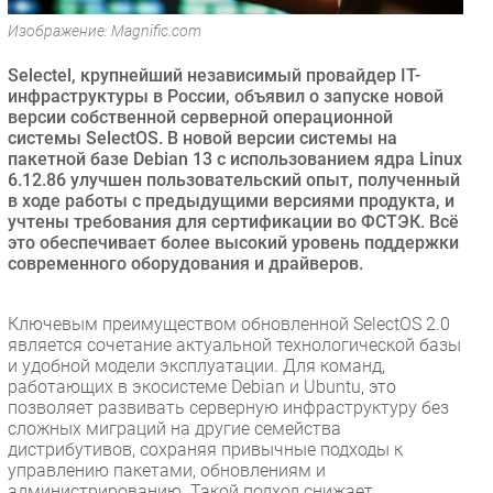
Безопасность
Изображение: Magnific.com
Инновации
Selectel, крупнейший независимый провайдер IT-
CIO/Управление ИТ
инфраструктуры в России, объявил о запуске новой
версии собственной серверной операционной
Гаджеты
системы SelectOS. В новой версии системы на
Здоровье
пакетной базе Debian 13 c использованием ядра Linux
6.12.86 улучшен пользовательский опыт, полученный
в ходе работы с предыдущими версиями продукта, и
РАЗДЕЛЫ
учтены требования для сертификации во ФСТЭК. Всё
это обеспечивает более высокий уровень поддержки
Новости
современного оборудования и драйверов.
Аналитика
Интервью
Ключевым преимуществом обновленной SelectOS 2.0
является сочетание актуальной технологической базы
Мероприятия
и удобной модели эксплуатации. Для команд,
Проекты
работающих в экосистеме Debian и Ubuntu, это
позволяет развивать серверную инфраструктуру без
IT класс
сложных миграций на другие семейства
Тестовый стенд
дистрибутивов, сохраняя привычные подходы к
управлению пакетами, обновлениям и
Каталог компаний
администрированию. Такой подход снижает