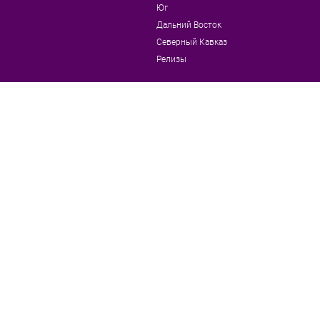
Юг
Дальний Восток
Северный Кавказ
Релизы