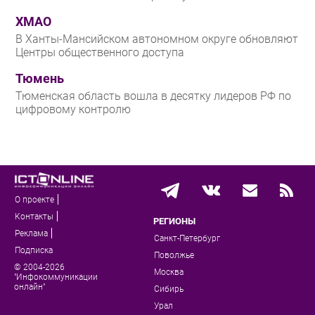
ХМАО
В Ханты-Мансийском автономном округе обновляют
Центры общественного доступа
Тюмень
Тюменская область вошла в десятку лидеров РФ по
цифровому контролю
О проекте
Контакты
РЕГИОНЫ
Реклама
Санкт-Петербург
Подписка
Поволжье
© 2004-2026
Москва
"Инфокоммуникации
онлайн"
Сибирь
Урал