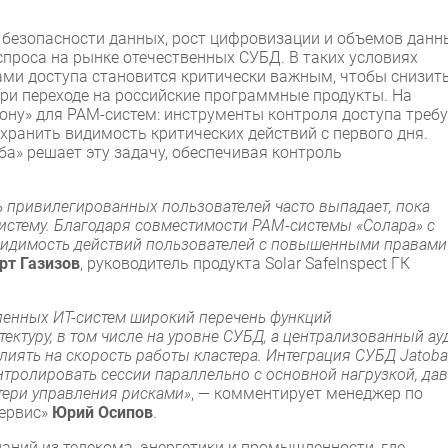
 безопасности данных, рост цифровизации и объемов данн
проса на рынке отечественных СУБД. В таких условиях
ми доступа становится критически важным, чтобы снизит
при переходе на российские программные продукты. На
ону» для PAM-систем: инструменты контроля доступа треб
охранить видимость критических действий с первого дня.
оба» решает эту задачу, обеспечивая контроль
 привилегированных пользователей часто выпадает, пока
истему. Благодаря совместимости PAM-системы «Солара» с
видимость действий пользователей с повышенными правами
рт Газизов
, руководитель продукта Solar SafeInspect ГК
енных ИТ-систем широкий перечень функций
ектуру, в том числе на уровне СУБД, а централизованный ау
иять на скорость работы кластера. Интеграция СУБД Jatoba
нтролировать сессии параллельно с основной нагрузкой, да
тери управления рисками»
, — комментирует менеджер по
сервис»
Юрий Осипов
.
аний из телекома, энергетики и промышленности, где