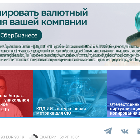
ппа Астра»:
n – уникальная
ынке
Отечественны
ектру
КПД ИИ-контура: новая
виртуализации
метрика для CIO
копирования 
.93 EUR 93.19
ЕКАТЕРИНБУРГ
13.8
°