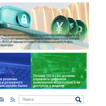
Почему CIO и CEO должны
е решения
управлять цифровой
 и резервного
инженерной мощностью, а не
для онлайн-банка
доступом к модели