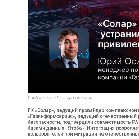
Изображение: Газинформсервис
ГК «Солар», ведущий провайдер комплексной 
«Газинформсервис», ведущий отечественный 
безопасности, подтвердили совместимость PA
базами данных «Ятоба». Интеграция позволяе
пользователей при миграции на отечественны