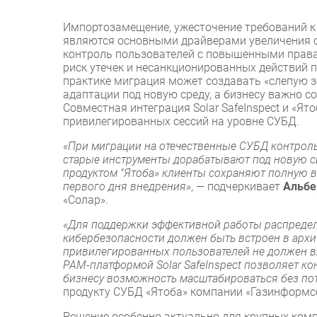
Импортозамещение, ужесточение требований к
являются основными драйверами увеличения с
контроль пользователей с повышенными права
риск утечек и несанкционированных действий 
практике миграция может создавать «слепую з
адаптации под новую среду, а бизнесу важно с
Совместная интеграция Solar SafeInspect и «Ят
привилегированных сессий на уровне СУБД.
«При миграции на отечественные СУБД контроль
старые инструменты дорабатывают под новую с
продуктом "Ятоба» клиенты сохраняют полную 
первого дня внедрения»
, — подчеркивает
Альбе
«Солар».
«Для поддержки эффективной работы распредел
кибербезопасности должен быть встроен в архит
привилегированных пользователей не должен вл
PAM-платформой Solar SafeInspect позволяет ко
бизнесу возможность масштабироваться без по
продукту СУБД «Ятоба» компании «Газинформ
Решение особенно актуально для крупных комп