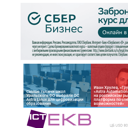
Иван Хрулев, «Гру
Свыше тысячи школ
«Astra Automatio
Уральского ФО выбрали ОС
на российском р
Astra Linux для цифровизации
платформа по сп
образования
возможностей»
ЦБ
USD 80