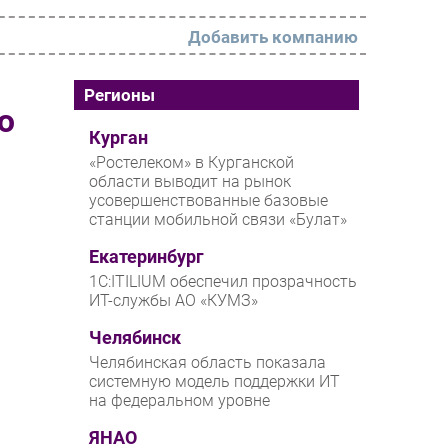
Добавить компанию
РАЗДЕЛЫ
Регионы
ю
Новости
Курган
«Ростелеком» в Курганской
Аналитика
области выводит на рынок
усовершенствованные базовые
Интервью
станции мобильной связи «Булат»
Мероприятия
Екатеринбург
Проекты
1С:ITILIUM обеспечил прозрачность
ИТ-службы АО «КУМЗ»
IT класс
Челябинск
Тестовый стенд
Челябинская область показала
Каталог компаний
системную модель поддержки ИТ
на федеральном уровне
ЯНАО