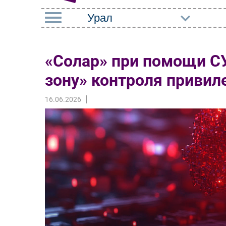
РУБРИКИ
«Солар» при помощи С
Импорто­замещение
Маркетин
зону» контроля привил
Автоматизация
Торговые
Промышленности
16.06.2026
Оборудов
Интернет
ПО
Мобильная связь
Outsourci
Фиксированная связь
Кадры
Интеграция
Регулиро
Рынок ПК