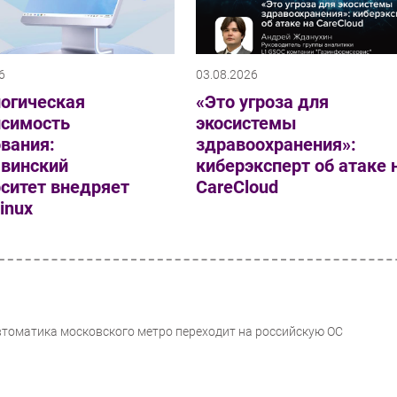
6
03.08.2026
логическая
«Это угроза для
исимость
экосистемы
вания:
здравоохранения»:
винский
киберэксперт об атаке 
ситет внедряет
CareCloud
Linux
втоматика московского метро переходит на российскую ОС