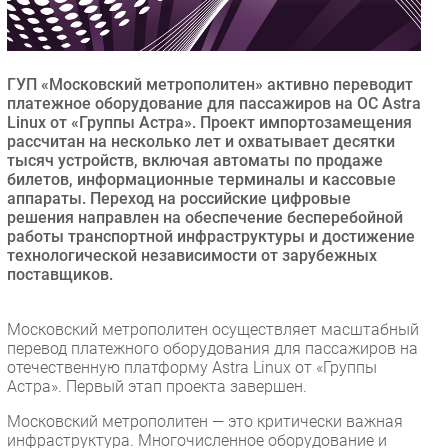
Безопасность
Инновации
CIO/Управление ИТ
ГУП «Московский метрополитен» активно переводит
платежное оборудование для пассажиров на ОС Astra
Гаджеты
Linux от «Группы Астра». Проект импортозамещения
Здоровье
рассчитан на несколько лет и охватывает десятки
тысяч устройств, включая автоматы по продаже
билетов, информационные терминалы и кассовые
РАЗДЕЛЫ
аппараты. Переход на российские цифровые
решения направлен на обеспечение бесперебойной
работы транспортной инфраструктуры и достижение
Новости
технологической независимости от зарубежных
Аналитика
поставщиков.
Интервью
Мероприятия
Московский метрополитен осуществляет масштабный
перевод платежного оборудования для пассажиров на
Проекты
отечественную платформу Astra Linux от «Группы
IT класс
Астра». Первый этап проекта завершен.
Тестовый стенд
Московский метрополитен — это критически важная
Каталог компаний
инфраструктура. Многочисленное оборудование и