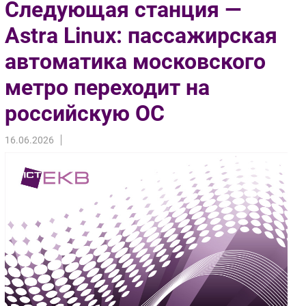
Следующая станция —
Импорто­замещение
Astra Linux: пассажирская
Автоматизация Промышленности
автоматика московского
Интернет
Мобильная связь
метро переходит на
Фиксированная связь
российскую ОС
Интеграция
Рынок ПК
16.06.2026
Маркетинг
Торговые сети
Оборудование
ПО
Outsourcing
Кадры
Регулирование
Финансы
Web