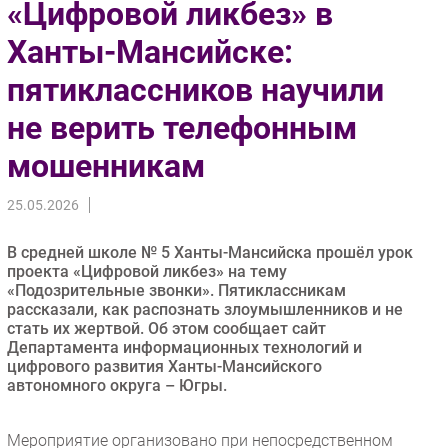
«Цифровой ликбез» в
Импорто­замещение
Ханты-Мансийске:
Автоматизация Промышленности
пятиклассников научили
Интернет
Мобильная связь
не верить телефонным
Фиксированная связь
мошенникам
Интеграция
Рынок ПК
25.05.2026
Маркетинг
Торговые сети
В средней школе № 5 Ханты-Мансийска прошёл урок
проекта «Цифровой ликбез» на тему
Оборудование
«Подозрительные звонки». Пятиклассникам
ПО
рассказали, как распознать злоумышленников и не
стать их жертвой. Об этом сообщает сайт
Outsourcing
Департамента информационных технологий и
Кадры
цифрового развития Ханты-Мансийского
автономного округа – Югры.
Регулирование
Финансы
Мероприятие организовано при непосредственном
Web