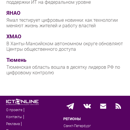
поддержки ИТ на федеральном уровне
ЯНАО
Ямал тестирует цифровые новинки: как технологии
меняют жизнь жителей и работу властей
ХМАО
В Ханты-Мансийском автономном округе обновляют
Центры общественного доступа
Тюмень
Тюменская область вошла в десятку лидеров РФ по
цифровому контролю
О проекте
Контакты
РЕГИОНЫ
Реклама
Санкт-Петербург