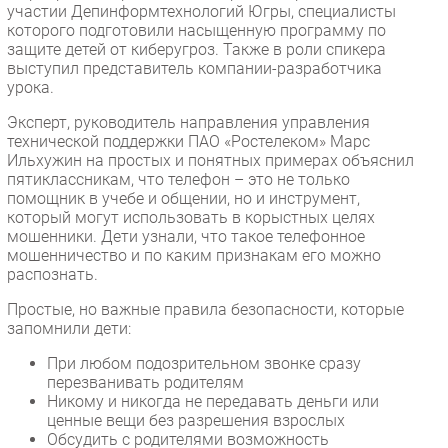
участии Депинформтехнологий Югры, специалисты
Безопасность
которого подготовили насыщенную программу по
защите детей от киберугроз. Также в роли спикера
Инновации
выступил представитель компании-разработчика
CIO/Управление ИТ
урока.
Гаджеты
Эксперт, руководитель направления управления
Здоровье
технической поддержки ПАО «Ростелеком» Марс
Ильхужин на простых и понятных примерах объяснил
пятиклассникам, что телефон – это не только
РАЗДЕЛЫ
помощник в учебе и общении, но и инструмент,
который могут использовать в корыстных целях
Новости
мошенники. Дети узнали, что такое телефонное
мошенничество и по каким признакам его можно
Аналитика
распознать.
Интервью
Простые, но важные правила безопасности, которые
Мероприятия
запомнили дети:
Проекты
При любом подозрительном звонке сразу
IT класс
перезванивать родителям
Никому и никогда не передавать деньги или
Тестовый стенд
ценные вещи без разрешения взрослых
Каталог компаний
Обсудить с родителями возможность