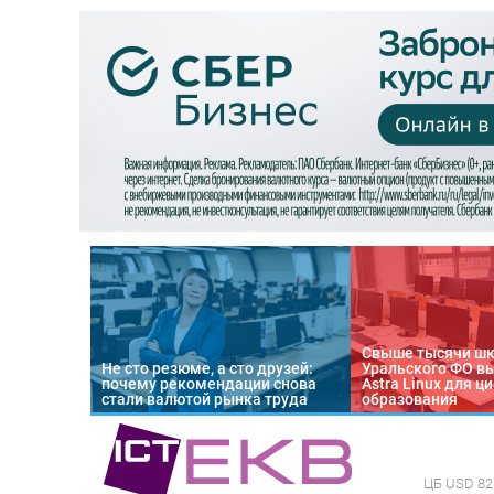
Свыше тысячи ш
Не сто резюме, а сто друзей:
Уральского ФО в
почему рекомендации снова
Astra Linux для 
стали валютой рынка труда
образования
ЦБ
USD 82