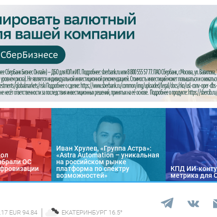
Иван Хрулев, «Группа Астра»:
кол
«Astra Automation – уникальная
ыбрали ОС
на российском рынке
цифровизации
платформа по спектру
КПД ИИ-конту
возможностей»
метрика для 
.17 EUR 94.84
ЕКАТЕРИНБУРГ
16.5
°