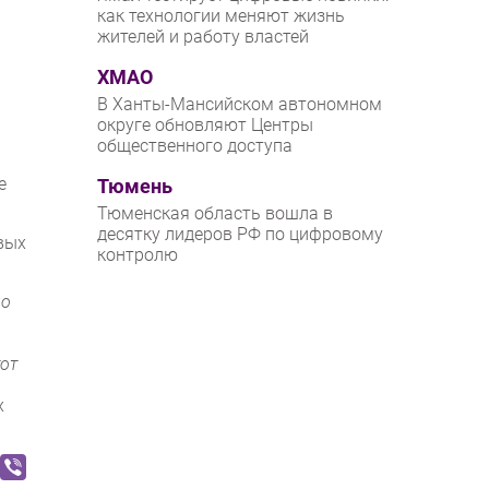
как технологии меняют жизнь
жителей и работу властей
ХМАО
В Ханты-Мансийском автономном
округе обновляют Центры
общественного доступа
а
е
Тюмень
Тюменская область вошла в
десятку лидеров РФ по цифровому
вых
контролю
ло
тот
х