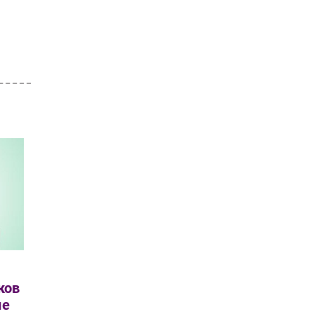
ков
ые