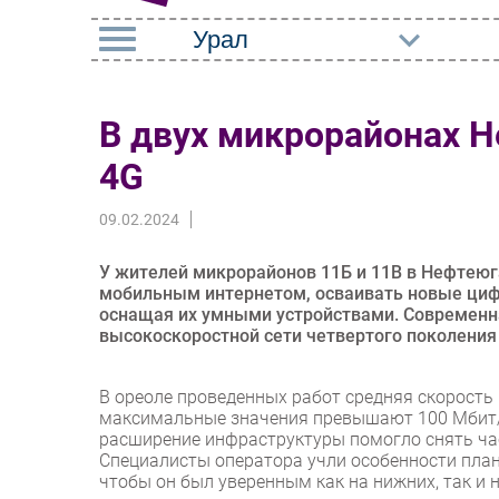
РУБРИКИ
В двух микрорайонах 
Импорто­замещение
Маркетин
4G
Автоматизация
Торговые
Промышленности
09.02.2024
Оборудов
Интернет
ПО
У жителей микрорайонов 11Б и 11В в Нефтею
Мобильная связь
мобильным интернетом, осваивать новые циф
Outsourci
оснащая их умными устройствами. Современн
Фиксированная связь
высокоскоростной сети четвертого поколени
Кадры
Интеграция
Регулиро
В ореоле проведенных работ средняя скорость 
Рынок ПК
максимальные значения превышают 100 Мбит/с
расширение инфраструктуры помогло снять час
Специалисты оператора учли особенности пла
чтобы он был уверенным как на нижних, так и 