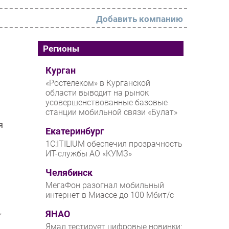
Добавить компанию
РАЗДЕЛЫ
Регионы
Новости
Курган
«Ростелеком» в Курганской
Аналитика
области выводит на рынок
усовершенствованные базовые
Интервью
станции мобильной связи «Булат»
Мероприятия
я
Екатеринбург
Проекты
1С:ITILIUM обеспечил прозрачность
ИТ-службы АО «КУМЗ»
IT класс
Челябинск
Тестовый стенд
МегаФон разогнал мобильный
Каталог компаний
интернет в Миассе до 100 Мбит/с
,
ЯНАО
Ямал тестирует цифровые новинки: