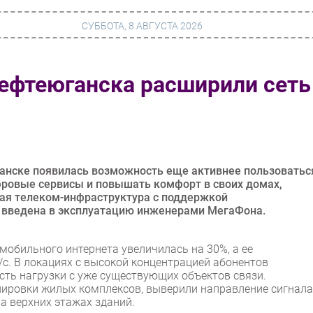
СУББОТА, 8 АВГУСТА 2026
Нефтеюганска расширили сеть
г
Финансы
 сети
Web
ание
Безопасность
Инновации
ганске появилась возможность еще активнее пользоватьс
ровые сервисы и повышать комфорт в своих домах,
ng
CIO/Управление ИТ
ая телеком-инфраструктура с поддержкой
я введена в эксплуатацию инженерами МегаФона.
Гаджеты
вание
Здоровье
мобильного интернета увеличилась на 30%, а ее
. В локациях с высокой концентрацией абонентов
ть нагрузки с уже существующих объектов связи.
нировки жилых комплексов, выверили направление сигнала
на верхних этажах зданий.