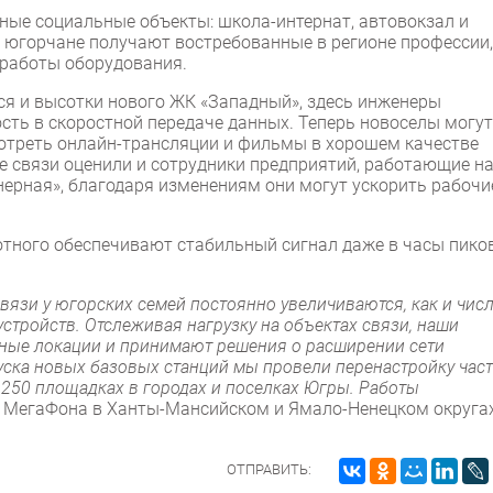
ные социальные объекты: школа-интернат, автовокзал и
е югорчане получают востребованные в регионе профессии,
 работы оборудования.
тся и высотки нового ЖК «Западный», здесь инженеры
ть в скоростной передаче данных. Теперь новоселы могут
отреть онлайн-трансляции и фильмы в хорошем качестве
 связи оценили и сотрудники предприятий, работающие н
ерная», благодаря изменениям они могут ускорить рабочи
тотного обеспечивают стабильный сигнал даже в часы пико
связи у югорских семей постоянно увеличиваются, как и чис
тройств. Отслеживая нагрузку на объектах связи, наши
ые локации и принимают решения о расширении сети
пуска новых базовых станций мы провели перенастройку час
 250 площадках в городах и поселках Югры. Работы
р МегаФона в Ханты-Мансийском и Ямало-Ненецком округа
ОТПРАВИТЬ: