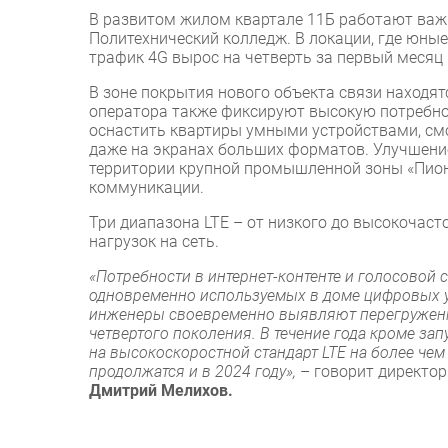
В развитом жилом квартале 11Б работают важ
Политехнический колледж. В локации, где юны
трафик 4G вырос на четверть за первый месяц
В зоне покрытия нового объекта связи находя
оператора также фиксируют высокую потребнос
оснастить квартиры умными устройствами, см
даже на экранах больших форматов. Улучшение
территории крупной промышленной зоны «Пион
коммуникации.
Три диапазона LTE – от низкого до высокочас
нагрузок на сеть.
«Потребности в интернет-контенте и голосовой 
одновременно используемых в доме цифровых ус
инженеры своевременно выявляют перегруженн
четвертого поколения. В течение года кроме за
на высокоскоростной стандарт LTE на более чем
продолжатся и в 2024 году»,
– говорит директо
Дмитрий Мелихов.