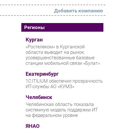
Добавить компанию
РАЗДЕЛЫ
Регионы
Новости
Курган
«Ростелеком» в Курганской
Аналитика
области выводит на рынок
усовершенствованные базовые
Интервью
станции мобильной связи «Булат»
Мероприятия
Екатеринбург
Проекты
1С:ITILIUM обеспечил прозрачность
ИТ-службы АО «КУМЗ»
IT класс
Челябинск
Тестовый стенд
Челябинская область показала
Каталог компаний
системную модель поддержки ИТ
на федеральном уровне
ЯНАО