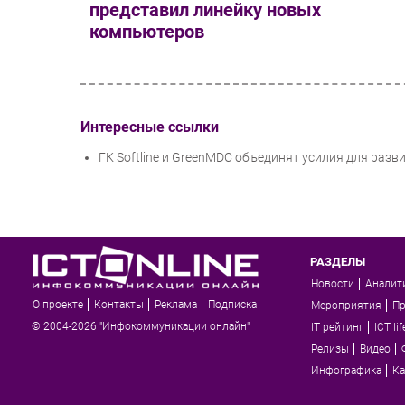
представил линейку новых
компьютеров
Интересные ссылки
ГК Softline и GreenMDC объединят усилия для раз
РАЗДЕЛЫ
Новости
Аналит
О проекте
Контакты
Реклама
Подписка
Мероприятия
П
© 2004-2026 "Инфокоммуникации онлайн"
IT рейтинг
ICT lif
Релизы
Видео
Инфографика
Ка