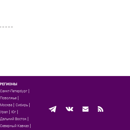
РЕГИОНЫ
Санкт-Петербург
Поволжье
Москва
Сибирь
Урал
Юг
Дальний Восток
Северный Кавказ