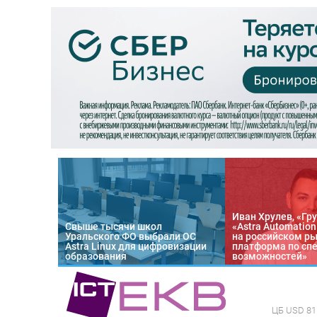
Иван Хрулев, «Гру
Свыше тысячи школ
«Astra Automatio
Уральского ФО выбрали ОС
на российском р
Astra Linux для цифровизации
платформа по сп
образования
возможностей»
ЦБ
USD 81