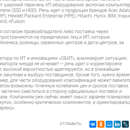
ет широкий перечень ИТ-оборудования, включая компьютер
ели (SSD и HDD). Речь идет о продукции брендов Acer, Adata
HP), Hewlett Packard Enterprise (HPE), Hitachi, Hynix, IBM, Inspur
end, xFusion.
я согласие правообладателя либо поставка через
пространяются на юридических лиц и ИП, которые
изнеса, розницы, сервисных центров и дата-центров, за
ектора по ИТ и инновациям «ОБИТ», анализирует ситуацию:
мпорта никуда не исчезает — речь идет о корректировке
 с высокой вероятностью адаптируется, но в ближайшие
 закупкам и выбору поставщиков. Кроме того, нужно время
ер, для части оборудования классификация может зависеть
 этом возможны точечные колебания цен и сроков поставки,
т частично сместиться в сторону официальных поставок и
аза. Компаниям уже сейчас имеет смысл заранее планирова
купок, особенно критических компонентов, и ориентировать
ержку».
ОТПРАВИТЬ: