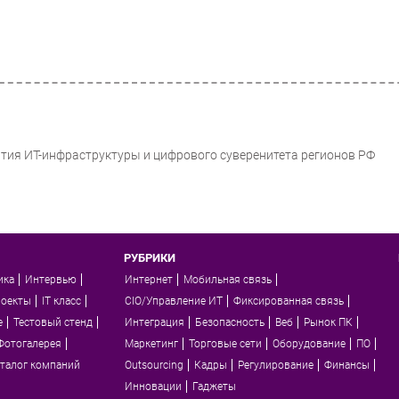
вития ИТ-инфраструктуры и цифрового суверенитета регионов РФ
РУБРИКИ
ика
Интервью
Интернет
Мобильная связь
роекты
IT класс
CIO/Управление ИТ
Фиксированная связь
e
Тестовый стенд
Интеграция
Безопасность
Веб
Рынок ПК
Фотогалерея
Маркетинг
Торговые сети
Оборудование
ПО
талог компаний
Outsourcing
Кадры
Регулирование
Финансы
Инновации
Гаджеты