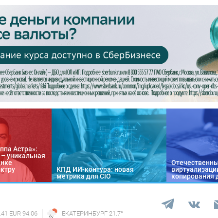
ппа Астра»:
n – уникальная
ынке
Отечественны
ектру
КПД ИИ-контура: новая
виртуализации
метрика для CIO
копирования 
.41 EUR 94.06
ЕКАТЕРИНБУРГ
21.7
°