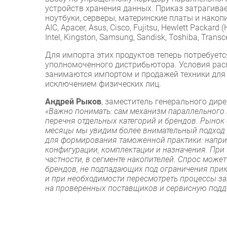
устройств хранения данных. Приказ затрагива
ноутбуки, серверы, материнские платы и накопит
AIC, Apacer, Asus, Cisco, Fujitsu, Hewlett Packard (
Intel, Kingston, Samsung, Sandisk, Toshiba, Transc
Для импорта этих продуктов теперь потребуетс
уполномоченного дистрибьютора. Условия рас
занимаются импортом и продажей техники для б
исключением физических лиц.
Андрей Рыков
, заместитель генерального дир
«Важно понимать: сам механизм параллельного и
перечня отдельных категорий и брендов. Рынок
месяцы мы увидим более внимательный подход к
для формирования таможенной практики: наприм
конфигурации, комплектации и назначения. При
частности, в сегменте накопителей. Спрос може
брендов, не подпадающих под ограничения прик
и при необходимости пересмотреть процессы за
на проверенных поставщиков и сервисную подд