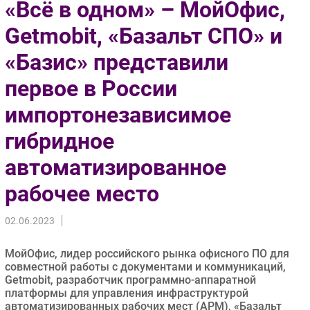
«Всё в одном» – МойОфис,
Импорто­замещение
Getmobit, «Базальт СПО» и
Автоматизация Промышленности
«Базис» представили
Интернет
Мобильная связь
первое в России
Фиксированная связь
импортонезависимое
Интеграция
Рынок ПК
гибридное
Маркетинг
автоматизированное
Торговые сети
рабочее место
Оборудование
ПО
02.06.2023
Outsourcing
Кадры
МойОфис, лидер российского рынка офисного ПО для
совместной работы с документами и коммуникаций,
Регулирование
Getmobit, разработчик программно-аппаратной
Финансы
платформы для управления инфраструктурой
автоматизированных рабочих мест (АРМ), «Базальт
Web