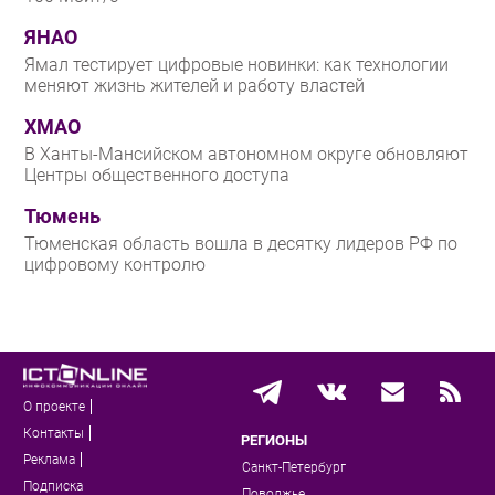
ЯНАО
Ямал тестирует цифровые новинки: как технологии
меняют жизнь жителей и работу властей
ХМАО
В Ханты-Мансийском автономном округе обновляют
Центры общественного доступа
Тюмень
Тюменская область вошла в десятку лидеров РФ по
цифровому контролю
О проекте
Контакты
РЕГИОНЫ
Реклама
Санкт-Петербург
Подписка
Поволжье