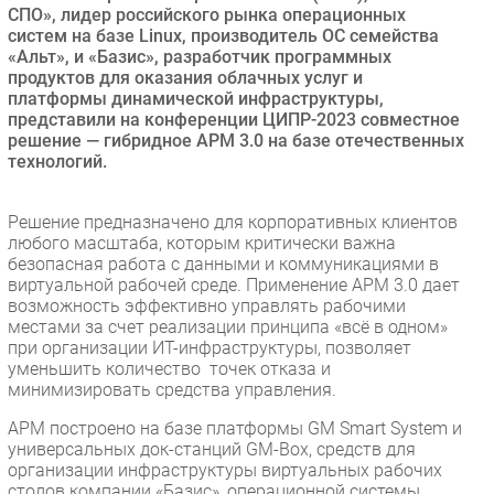
СПО», лидер российского рынка операционных
Безопасность
систем на базе Linux, производитель ОС семейства
«Альт», и «Базис», разработчик программных
Инновации
продуктов для оказания облачных услуг и
CIO/Управление ИТ
платформы динамической инфраструктуры,
представили на конференции ЦИПР-2023 совместное
Гаджеты
решение — гибридное АРМ 3.0 на базе отечественных
Здоровье
технологий.
РАЗДЕЛЫ
Решение предназначено для корпоративных клиентов
любого масштаба, которым критически важна
Новости
безопасная работа с данными и коммуникациями в
виртуальной рабочей среде. Применение АРМ 3.0 дает
Аналитика
возможность эффективно управлять рабочими
Интервью
местами за счет реализации принципа «всё в одном»
при организации ИТ-инфраструктуры, позволяет
Мероприятия
уменьшить количество точек отказа и
Проекты
минимизировать средства управления.
IT класс
АРМ построено на базе платформы GM Smart System и
Тестовый стенд
универсальных док-станций GM-Box, средств для
организации инфраструктуры виртуальных рабочих
Каталог компаний
столов компании «Базис», операционной системы