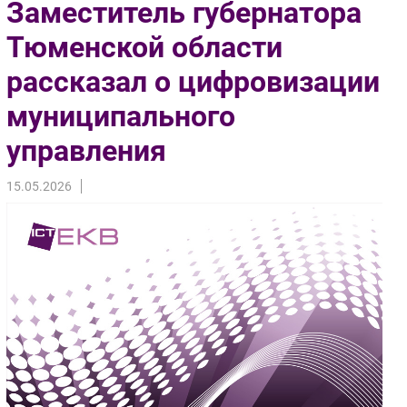
Заместитель губернатора
Импорто­замещение
Тюменской области
Автоматизация Промышленности
рассказал о цифровизации
Интернет
Мобильная связь
муниципального
Фиксированная связь
управления
Интеграция
Рынок ПК
15.05.2026
Маркетинг
Торговые сети
Оборудование
ПО
Outsourcing
Кадры
Регулирование
Финансы
Web