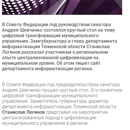
Безопасность
Инновации
CIO/Управление ИТ
В Совете Федерации под руководством сенатора
Андрея Шевченко состоялся круглый стол на тему
Гаджеты
цифровой трансформации муниципального
Здоровье
управления. Замгубернатора и глава департамента
информатизации Тюменской области Станислав
Логинов рассказал участникам о региональном
РАЗДЕЛЫ
опыте централизованной цифровизации на
муниципальном уровне. Об этом пишет сайт
департамента информатизации региона.
Новости
Аналитика
В Совете Федерации под председательством сенатора
Интервью
Андрея Шевченко прошел круглый стол. Его посвятили
Мероприятия
цифровой трансформации муниципального
управления. Заместитель губернатора, директор
Проекты
департамента информатизации Тюменской области
IT класс
Станислав Логинов
представил на мероприятии
Тестовый стенд
централизованный подход к цифровизации
муниципального управления в регионе:
Каталог компаний