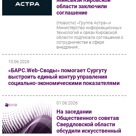
области заключили
Безопасность
соглашение
Инновации
(Новости)
«Группа Астра» и
CIO/Управление ИТ
Министерство информационных
технологий и связи Кировской
Гаджеты
области подписали соглашение о
Здоровье
сотрудничестве в сфере
внедрения...
РАЗДЕЛЫ
10.06.2026
«БАРС.Web-Своды» помогает Сургуту
Новости
выстроить единый контур управления
Аналитика
социально-экономическими показателями
Интервью
Мероприятия
01.06.2026
Проекты
На заседании
IT класс
Общественного советав
Тестовый стенд
Свердловской области
обсудили искусственный
Каталог компаний