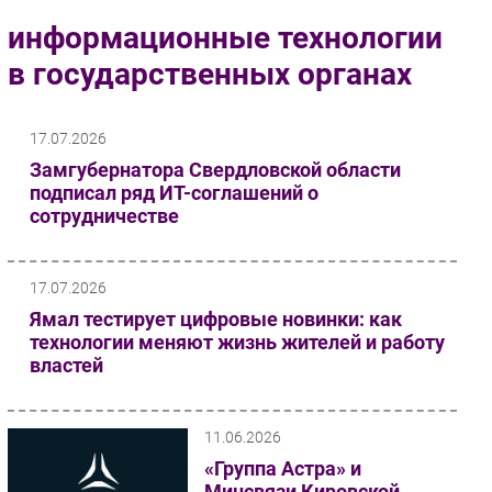
Импорто­замещение
информационные технологии
Автоматизация Промышленности
в государственных органах
Интернет
Мобильная связь
17.07.2026
Фиксированная связь
Замгубернатора Свердловской области
Интеграция
подписал ряд ИТ-соглашений о
Рынок ПК
сотрудничестве
Маркетинг
Торговые сети
17.07.2026
Оборудование
Ямал тестирует цифровые новинки: как
ПО
технологии меняют жизнь жителей и работу
властей
Outsourcing
Кадры
Регулирование
11.06.2026
Финансы
«Группа Астра» и
Минсвязи Кировской
Web