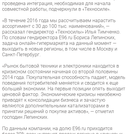
проведена интеграция, необходимая для начала
Безопасность
совместной работы, подчеркнули в «Техносиле».
Инновации
«В течение 2016 года мы рассчитываем нарастить
CIO/Управление ИТ
ассортимент с 30 до 100 тыс. наименований», —
рассказал гендиректор «Техносилы» Илья Тимченко.
Гаджеты
По словам гендиректора Е96.ru Бориса Лепинских,
Здоровье
задача онлайн-гипермаркета на данный момент —
выходить в новые регионы, в том числе в Москву и
Санкт-Петербург.
РАЗДЕЛЫ
«Рынок бытовой техники и электроники находится в
Новости
кризисном состоянии начиная со второй половины
2014 года. Покупательная способность падает, модель
Аналитика
поведения потребителей меняется и сводится к еще
Интервью
большей экономии. На первые позиции опять выходит
ценовой фактор. Экономические кризисы неизбежно
Мероприятия
приводят к консолидации бизнеса и зачастую
Проекты
являются дополнительными катализаторами в
принятии решений о покупке активов», — отметил
IT класс
господин Лепинских.
Тестовый стенд
По данным компании, на долю E96.ru приходится
Каталог компаний