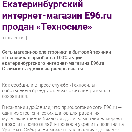
Екатеринбургский
Импорто­замещение
интернет-магазин E96.ru
Автоматизация Промышленности
продан «Техносиле»
Интернет
Мобильная связь
11.02.2016
Фиксированная связь
Интеграция
Сеть магазинов электроники и бытовой техники
Рынок ПК
«Техносила» приобрела 100% акций
екатеринбургского интернет-магазина E96.ru.
Маркетинг
Стоимость сделки не раскрывается.
Торговые сети
Оборудование
Как сообщили в пресс-службе «Техносилы»,
ПО
собственный бренд уральского онлайн-ритейлера
сохранится.
Outsourcing
Кадры
В компании добавили, что приобретение сети Е96.ru —
один из стратегических шагов для развития
Регулирование
мультиканальной бизнес-модели: компания намерена
Финансы
нарастить долю онлайн-продаж и укрепить позиции на
Урале и в Сибири. На момент заключения сделки уже
Web