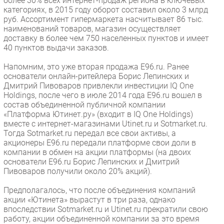
более 30% всех интернет-продаж региона в ключевых
категориях, в 2015 году оборот составил около 3 млрд
руб. Ассортимент гипермаркета насчитывает 86 тыс.
наименований товаров, магазин осуществляет
доставку в более чем 750 населенных пунктов и имеет
40 пунктов выдачи заказов.
Напомним, это уже вторая продажа E96.ru. Ранее
основатели онлайн-ритейлера Борис Лепинских и
Дмитрий Пивоваров привлекли инвестиции IQ One
Holdings, после чего в июле 2014 года E96.ru вошел в
состав объединенной публичной компании
«Платформа Ютинет.ру» (входит в IQ One Holdings)
вместе с интернет-магазинами Utinet.ru и Sotmarket.ru.
Тогда Sotmarket.ru передал все свои активы, а
акционеры E96.ru передали платформе свои доли в
компании в обмен на акции платформы (на двоих
основатели E96.ru Борис Лепинских и Дмитрий
Пивоваров получили около 20% акций).
Предполагалось, что после объединения компаний
акции «Ютинета» вырастут в три раза, однако
впоследствии Sotmarket.ru и Utinet.ru прекратили свою
работу, акции объединенной компании за это время