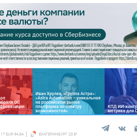
Иван Хрулев, «Группа Астра»:
кол
«Astra Automation – уникальная
ыбрали ОС
на российском рынке
цифровизации
платформа по спектру
КПД ИИ-конту
возможностей»
метрика для 
.17 EUR 94.84
ЕКАТЕРИНБУРГ
23.8
°