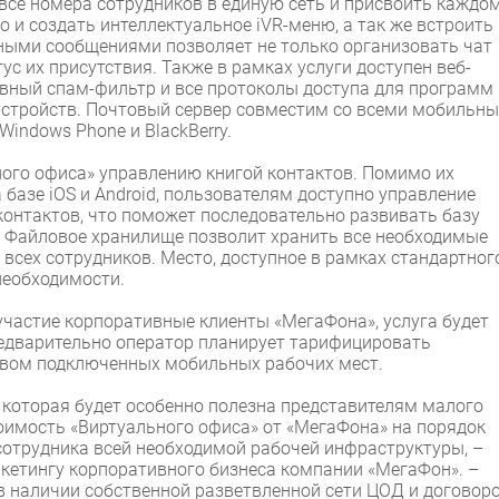
 все номера сотрудников в единую сеть и присвоить каждо
о и создать интеллектуальное iVR-меню, а так же встроить
нными сообщениями позволяет не только организовать чат
ус их присутствия. Также в рамках услуги доступен веб-
вный спам-фильтр и все протоколы доступа для программ
стройств. Почтовый сервер совместим со всеми мобильн
Windows Phone и BlackBerry.
ого офиса» управлению книгой контактов. Помимо их
базе iOS и Android, пользователям доступно управление
онтактов, что поможет последовательно развивать базу
. Файловое хранилище позволит хранить все необходимые
всех сотрудников. Место, доступное в рамках стандартног
необходимости.
участие корпоративные клиенты «МегаФона», услуга будет
едварительно оператор планирует тарифицировать
ством подключенных мобильных рабочих мест.
которая будет особенно полезна представителям малого
имость «Виртуального офиса» от «МегаФона» на порядок
сотрудника всей необходимой рабочей инфраструктуры, –
кетингу корпоративного бизнеса компании «МегаФон». –
 наличии собственной разветвленной сети ЦОД и договоро