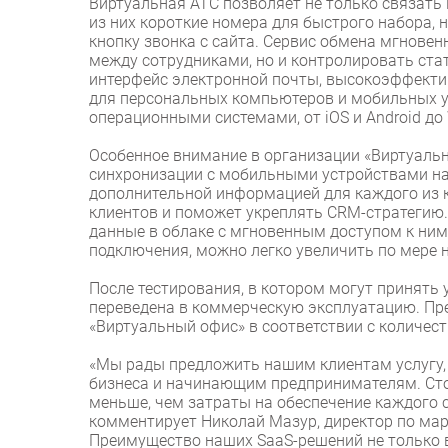
Виртуальная АТС позволяет не только связать
из них короткие номера для быстрого набора, н
кнопку звонка с сайта. Сервис обмена мгнове
между сотрудниками, но и контролировать стат
интерфейс электронной почты, высокоэффекти
для персональных компьютеров и мобильных у
операционными системами, от iOS и Android до 
Особенное внимание в организации «Виртуальн
синхронизации с мобильными устройствами на 
дополнительной информацией для каждого из к
клиентов и поможет укреплять CRM-стратегию
данные в облаке с мгновенным доступом к ним 
подключения, можно легко увеличить по мере 
После тестирования, в котором могут принять 
переведена в коммерческую эксплуатацию. Пр
«Виртуальный офис» в соответствии с количе
«Мы рады предложить нашим клиентам услугу, 
бизнеса и начинающим предпринимателям. Сто
меньше, чем затраты на обеспечение каждого 
комментирует Николай Мазур, директор по мар
Преимущество наших SaaS-решений не только в