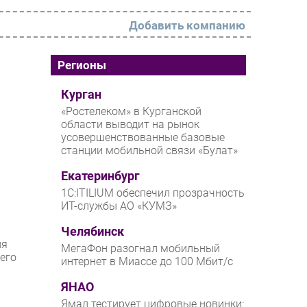
Добавить компанию
РАЗДЕЛЫ
Регионы
Новости
Курган
«Ростелеком» в Курганской
Аналитика
области выводит на рынок
усовершенствованные базовые
Интервью
станции мобильной связи «Булат»
Мероприятия
Екатеринбург
Проекты
1С:ITILIUM обеспечил прозрачность
ИТ-службы АО «КУМЗ»
IT класс
Челябинск
Тестовый стенд
ия
МегаФон разогнал мобильный
его
Каталог компаний
интернет в Миассе до 100 Мбит/с
ЯНАО
Ямал тестирует цифровые новинки: