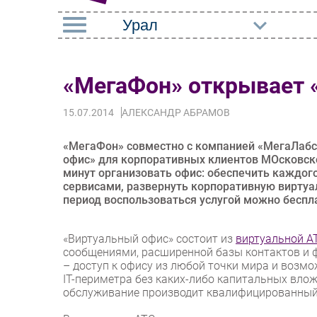
РУБРИКИ
«МегаФон» открывает 
Импорто­замещение
Маркетин
15.07.2014
АЛЕКСАНДР АБРАМОВ
Автоматизация
Торговые
Промышленности
Оборудов
«МегаФон» совместно с компанией «МегаЛабс»
Интернет
офис» для корпоративных клиентов МОсковско
ПО
минут организовать офис: обеспечить каждо
Мобильная связь
сервисами, развернуть корпоративную виртуа
Outsourci
период воспользоваться услугой можно беспл
Фиксированная связь
Кадры
Интеграция
«Виртуальный офис» состоит из
виртуальной А
Регулиро
сообщениями, расширенной базы контактов и 
Рынок ПК
– доступ к офису из любой точки мира и воз
IT-периметра без каких-либо капитальных вло
обслуживание производит квалифицированный