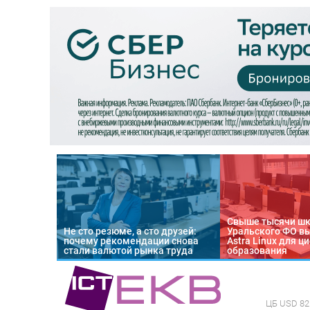
Свыше тысячи ш
Не сто резюме, а сто друзей:
Уральского ФО в
почему рекомендации снова
Astra Linux для 
стали валютой рынка труда
образования
ЦБ
USD 82