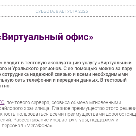
СУББОТА, 8 АВГУСТА 2026
«Виртуальный офис»
г
Финансы
 сети
Web
ание
Безопасность
 вводит в тестовую эксплуатацию услугу «Виртуальный
го и Уральского регионов. С ее помощью можно за пару
Инновации
го сотрудника надежной связью и всеми необходимыми
льную сеть телефонии и передачи данных. В тестовый
ng
CIO/Управление ИТ
атно.
Гаджеты
ТС
, почтового сервера, сервиса обмена мгновенными
вание
Здоровье
файлового хранилища. Главное преимущество этого решен
можность пользоваться всеми преимуществами дорогостоящ
жений. Развертывание инфраструктуры, поддержку и
 персонал «МегаФона».