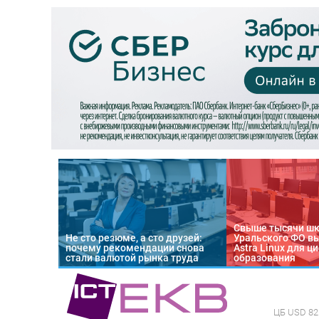
Свыше тысячи ш
Не сто резюме, а сто друзей:
Уральского ФО в
почему рекомендации снова
Astra Linux для 
стали валютой рынка труда
образования
ЦБ
USD 82