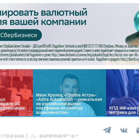
Иван Хрулев, «Группа Астра»:
кол
«Astra Automation – уникальная
ыбрали ОС
на российском рынке
цифровизации
платформа по спектру
КПД ИИ-конту
возможностей»
метрика для 
.17 EUR 94.84
ЕКАТЕРИНБУРГ
18.1
°