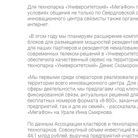
Для технопарка «Университетский» «МегаФон»
условиях общения не только по Свердловской об
инновационного центра связисты также органи
интернет.
«В этом году мы планируем расширение компле
блоков для размещения мощностей резидентов 
для наших партнеров и резидентов немаловаж
современных телеком-решений в «Университет
обеспечила качественный сервис на территории
технопарка «Университетский» Денис Скоморох
«Мы первыми среди операторов реализовали р
территории всего инновационного центра. Для 
сферы деятельности, мы предлагаем «под ключ
фиксированной связи, актуальных решений для 
бесплатных номеров формата «8-800», заканч
предприятий, так и для их семей», - рассказа
«МегаФон» на Урале Инна Смирнова.
По данным Ассоциации кластеров и технопарков
технопарков. Совокупный объем инвестиций в 
44,1 млрд рублей, выручка предприятий-участн