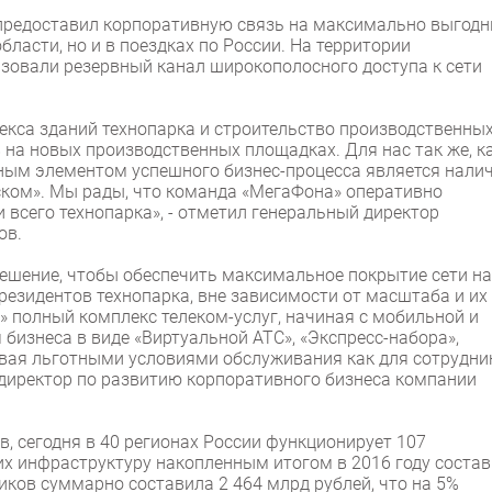
 предоставил корпоративную связь на максимально выгод
ласти, но и в поездках по России. На территории
зовали резервный канал широкополосного доступа к сети
кса зданий технопарка и строительство производственны
на новых производственных площадках. Для нас так же, ка
ным элементом успешного бизнес-процесса является нали
ском». Мы рады, что команда «МегаФона» оперативно
 всего технопарка», - отметил генеральный директор
ов.
ешение, чтобы обеспечить максимальное покрытие сети на
резидентов технопарка, вне зависимости от масштаба и их
» полный комплекс телеком-услуг, начиная с мобильной и
бизнеса в виде «Виртуальной АТС», «Экспресс-набора»,
ивая льготными условиями обслуживания как для сотрудни
ла директор по развитию корпоративного бизнеса компании
, сегодня в 40 регионах России функционирует 107
их инфраструктуру накопленным итогом в 2016 году соста
иков суммарно составила 2 464 млрд рублей, что на 5%