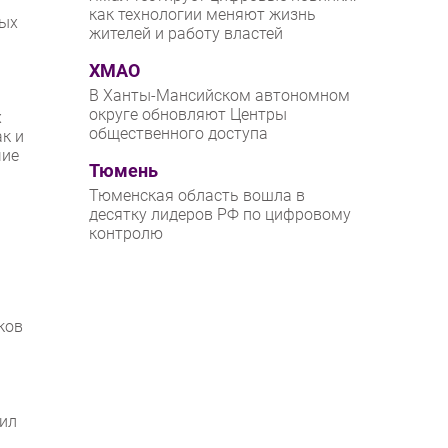
как технологии меняют жизнь
ных
жителей и работу властей
ХМАО
В Ханты-Мансийском автономном
округе обновляют Центры
х
общественного доступа
к и
чие
Тюмень
Тюменская область вошла в
десятку лидеров РФ по цифровому
контролю
ков
вил