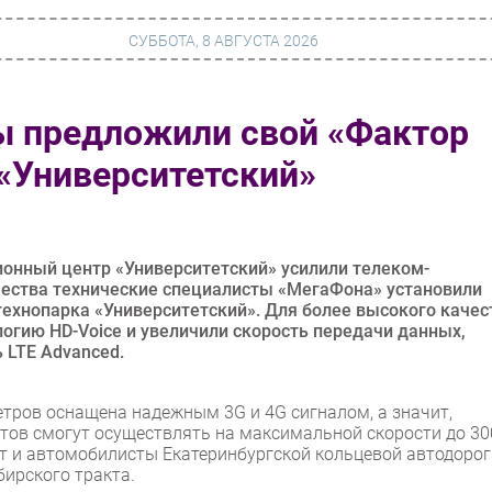
СУББОТА, 8 АВГУСТА 2026
ы предложили свой «Фактор
г
Финансы
 «Университетский»
 сети
Web
ание
Безопасность
Инновации
онный центр «Университетский» усилили телеком-
чества технические специалисты «МегаФона» установили
ng
CIO/Управление ИТ
технопарка «Университетский». Для более высокого качес
огию HD-Voice и увеличили скорость передачи данных,
Гаджеты
 LTE Advanced.
вание
Здоровье
тров оснащена надежным 3G и 4G сигналом, а значит,
тов смогут осуществлять на максимальной скорости до 30
т и автомобилисты Екатеринбургской кольцевой автодорог
бирского тракта.