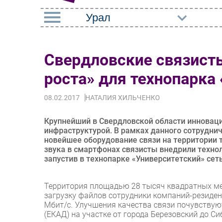
РУБРИКИ
Свердловские связист
Импорто­замещение
Маркетин
роста» для технопарка
Автоматизация
Торговые
Промышленности
08.02.2017
НАТАЛИЯ ХИЛЬЧЕНКО
Оборудов
Интернет
ПО
Крупнейший в Свердловской области инноваци
Мобильная связь
инфраструктурой. В рамках данного сотрудни
Outsourci
новейшее оборудование связи на территории 
Фиксированная связь
звука в смартфонах связисты внедрили технол
Кадры
запустив в технопарке «Университетский» сеть
Интеграция
Регулиро
Рынок ПК
Территория площадью 28 тысяч квадратных ме
загрузку файлов сотрудники компаний-резиден
Мбит/с. Улучшения качества связи почувствую
(ЕКАД) на участке от города Березовский до Си