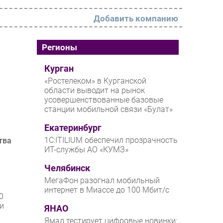
Добавить компанию
РАЗДЕЛЫ
Регионы
Новости
Курган
«Ростелеком» в Курганской
Аналитика
области выводит на рынок
усовершенствованные базовые
Интервью
станции мобильной связи «Булат»
Мероприятия
Екатеринбург
Проекты
1С:ITILIUM обеспечил прозрачность
тва
ИТ-службы АО «КУМЗ»
IT класс
Челябинск
Тестовый стенд
МегаФон разогнал мобильный
Каталог компаний
интернет в Миассе до 100 Мбит/с
0
и
ЯНАО
Ямал тестирует цифровые новинки: