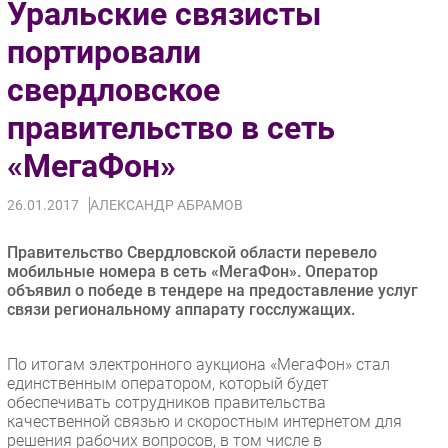
Уральские связисты
Импорто­замещение
портировали
Автоматизация Промышленности
свердловское
Интернет
Мобильная связь
правительство в сеть
Фиксированная связь
«МегаФон»
Интеграция
Рынок ПК
26.01.2017
АЛЕКСАНДР АБРАМОВ
Маркетинг
Торговые сети
Правительство Свердловской области перевело
мобильные номера в сеть «МегаФон». Оператор
Оборудование
объявил о победе в тендере на предоставление услуг
ПО
связи региональному аппарату госслужащих.
Outsourcing
Кадры
По итогам электронного аукциона «МегаФон» стал
единственным оператором, который будет
Регулирование
обеспечивать сотрудников правительства
Финансы
качественной связью и скоростным интернетом для
решения рабочих вопросов, в том числе в
Web