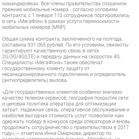
командировках. Все члены правительства сохранили
Безопасность
прежние мобильные номера - согласно условиям
контракта, с 1 января 110 сотрудников портировались
Инновации
в сеть «МегаФон» в рамках услуги переносимости
CIO/Управление ИТ
мобильных номеров (MNP).
Гаджеты
Общая сумма контракта, заключенного на полгода,
Здоровье
составила 931 065 рублей. По его условиям, связисты
гарантируют качественную связь в сетях
2G/3G/4G(LTE) и передачу данных на скоростях 4G.
РАЗДЕЛЫ
Специалисты «МегаФона» также обеспечат
государственному клиенту защиту от
Новости
несанкционированного подключения и определитель
(антиопределитель) вызова.
Аналитика
Интервью
«Для государственных клиентов особенно значимо
качество телеком-сервисов, география покрытия сети
Мероприятия
и ценовая политика оператора для оптимизации
Проекты
затрат. Надежная связь, оперативное обслуживание и
наиболее выгодная стоимость услуг позволили нам
IT класс
одержать победу в конкурсе среди операторов и вновь
Тестовый стенд
продолжить сотрудничество с правительством в 2017
году», – отметила Инна Смирнова, директор по
Каталог компаний