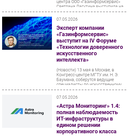
центра ООО «Газинформсервис»
Светлана Лагутина выступила на
Российском международном
энергетическом...
07.05.2026
Эксперт компании
«Газинформсервис»
выступит на IV Форуме
«Технологии доверенного
искусственного
интеллекта»
(Новости)
13 мая в Москве, в
Конгресс-центре МГТУ им. Н. Э.
Баумана, соберутся ведущие
специалисты по искусственному
интеллекту и информационной...
07.05.2026
«Астра Мониторинг» 1.4:
полная наблюдаемость
ИТ-инфраструктуры в
едином решении
корпоративного класса