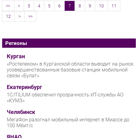
<<
<
3
4
5
6
7
8
9
10
11
12
>
>>
Регионы
Курган
«Ростелеком» в Курганской области выводит на рынок
усовершенствованные базовые станции мобильной
связи «Булат»
Екатеринбург
1С:ITILIUM обеспечил прозрачность ИТ-службы АО
«КУМЗ»
Челябинск
МегаФон разогнал мобильный интернет в Миассе до
100 Мбит/с
ЯНАО