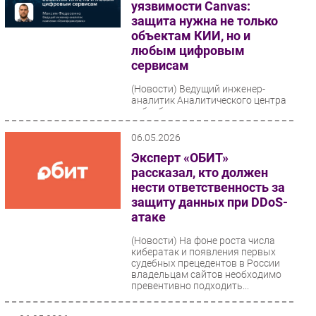
уязвимости Canvas:
защита нужна не только
объектам КИИ, но и
любым цифровым
сервисам
(Новости)
Ведущий инженер-
аналитик Аналитического центра
кибербезопасности компании
«Газинформсервис» Максим
Федосенко прокомментировал
06.05.2026
недавний...
Эксперт «ОБИТ»
рассказал, кто должен
нести ответственность за
защиту данных при DDoS-
атаке
(Новости)
На фоне роста числа
кибератак и появления первых
судебных прецедентов в России
владельцам сайтов необходимо
превентивно подходить...