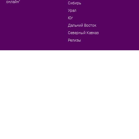
онлайн"
Сибирь
Урал
Юг
Дальний Восток
Северный Кавказ
Релизы