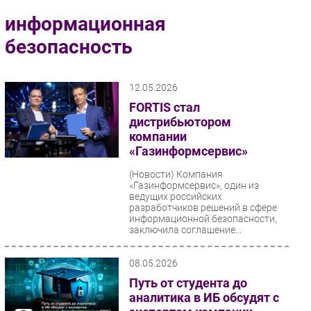
Импорто­замещение
информационная
Автоматизация Промышленности
безопасность
Интернет
Мобильная связь
12.05.2026
Фиксированная связь
FORTIS стал
Интеграция
дистрибьютором
Рынок ПК
компании
«Газинформсервис»
Маркетинг
Торговые сети
(Новости)
Компания
«Газинформсервис», один из
Оборудование
ведущих российских
разработчиков решений в сфере
ПО
информационной безопасности,
заключила соглашение...
Outsourcing
Кадры
08.05.2026
Регулирование
Путь от студента до
Финансы
аналитика в ИБ обсудят с
Web