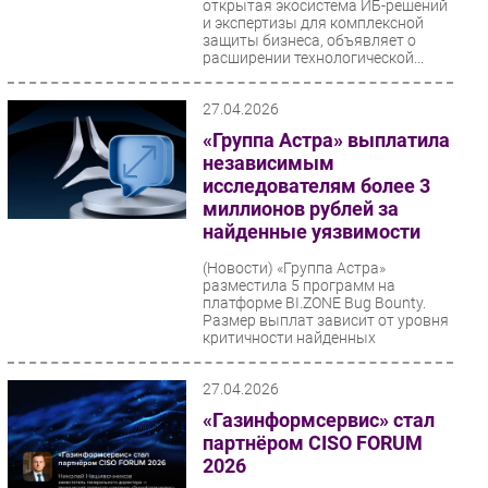
открытая экосистема ИБ-решений
и экспертизы для комплексной
защиты бизнеса, объявляет о
расширении технологической...
27.04.2026
«Группа Астра» выплатила
независимым
исследователям более 3
миллионов рублей за
найденные уязвимости
(Новости)
«Группа Астра»
разместила 5 программ на
платформе BI.ZONE Bug Bounty.
Размер выплат зависит от уровня
критичности найденных
уязвимостей....
27.04.2026
«Газинформсервис» стал
партнёром CISO FORUM
2026