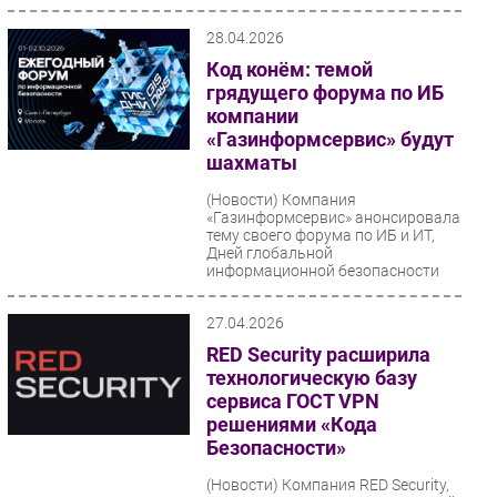
28.04.2026
Код конём: темой
грядущего форума по ИБ
компании
«Газинформсервис» будут
шахматы
(Новости)
Компания
«Газинформсервис» анонсировала
тему своего форума по ИБ и ИТ,
Дней глобальной
информационной безопасности
(Global Information...
27.04.2026
RED Security расширила
технологическую базу
сервиса ГОСТ VPN
решениями «Кода
Безопасности»
(Новости)
Компания RED Security,