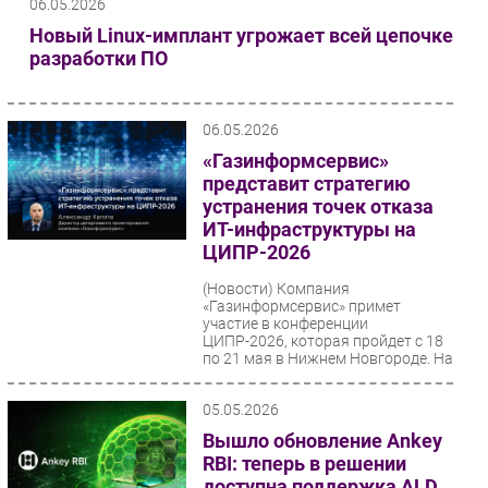
06.05.2026
Новый Linux-имплант угрожает всей цепочке
разработки ПО
06.05.2026
«Газинформсервис»
представит стратегию
устранения точек отказа
ИТ-инфраструктуры на
ЦИПР-2026
(Новости)
Компания
«Газинформсервис» примет
участие в конференции
ЦИПР-2026, которая пройдет с 18
по 21 мая в Нижнем Новгороде. На
площадке...
05.05.2026
Вышло обновление Ankey
RBI: теперь в решении
доступна поддержка ALD