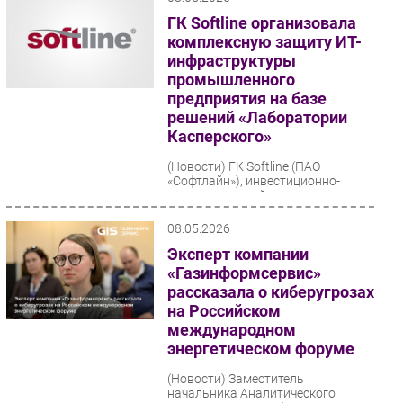
ГК Softline организовала
комплексную защиту ИТ-
инфраструктуры
промышленного
предприятия на базе
решений «Лаборатории
Касперского»
(Новости)
ГК Softline (ПАО
«Софтлайн»), инвестиционно-
технологический холдинг с
фокусом на инновации,
обеспечила информационную
08.05.2026
безопасность...
Эксперт компании
«Газинформсервис»
рассказала о киберугрозах
на Российском
международном
энергетическом форуме
(Новости)
Заместитель
начальника Аналитического