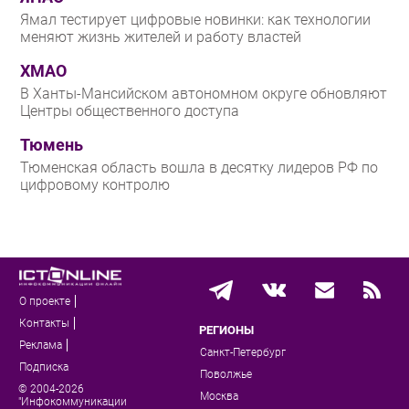
Ямал тестирует цифровые новинки: как технологии
меняют жизнь жителей и работу властей
ХМАО
В Ханты-Мансийском автономном округе обновляют
Центры общественного доступа
Тюмень
Тюменская область вошла в десятку лидеров РФ по
цифровому контролю
О проекте
Контакты
РЕГИОНЫ
Реклама
Санкт-Петербург
Подписка
Поволжье
© 2004-2026
Москва
"Инфокоммуникации