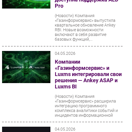
Pro
(Новости)
Компания
«Газинформсервис» выпустила
квартальное обновление Ankey
RBI. Новые возможности
включают в себя развитие
базовых функций,...
04.05.2026
Компании
«Газинформсервис» и
Luxms интегрировали свои
решения — Ankey ASAP и
Luxms BI
(Новости)
Компания
«Газинформсервис» расширила
интеграцию программного
комплекса аналитики событий и
инцидентов информационной
безопасности...
04.05.2026