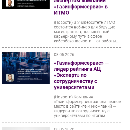
экспертом компании
«Газинформсервис» в
Безопасность
ИТМО
Инновации
(Новости)
В Университете ИТМО
CIO/Управление ИТ
состоится вебинар для будущих
магистрантов, посвящённый
Гаджеты
карьерному пути в сфере
Здоровье
кибербезопасности — от работы...
08.05.2026
РАЗДЕЛЫ
«Газинформсервис» —
лидер рейтинга АЦ
Новости
«Эксперт» по
Аналитика
сотрудничеству с
Интервью
университетами
Мероприятия
(Новости)
Компания
Проекты
«Газинформсервис» заняла первое
место в рейтинге ИТ-компаний —
IT класс
лидеров по сотрудничеству с
университетами по итогам
Тестовый стенд
исследования...
Каталог компаний
08.05.2026