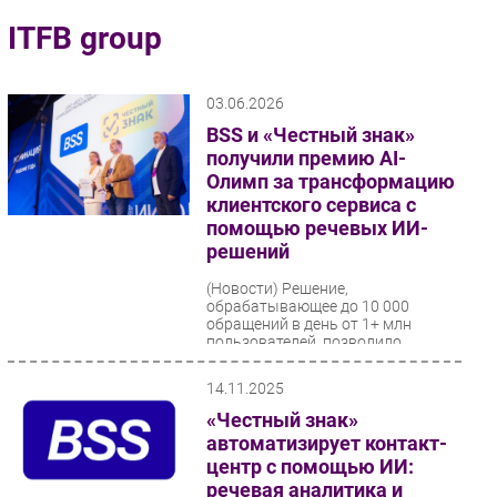
Импорто­замещение
ITFB group
Автоматизация Промышленности
Интернет
03.06.2026
Мобильная связь
BSS и «Честный знак»
Фиксированная связь
получили премию AI-
Олимп за трансформацию
Интеграция
клиентского сервиса с
Рынок ПК
помощью речевых ИИ-
Маркетинг
решений
Торговые сети
(Новости)
Решение,
обрабатывающее до 10 000
Оборудование
обращений в день от 1+ млн
ПО
пользователей, позволило
перевести контроль качества на
Outsourcing
100% охват звонков...
14.11.2025
Кадры
«Честный знак»
Регулирование
автоматизирует контакт-
Финансы
центр с помощью ИИ:
речевая аналитика и
Web