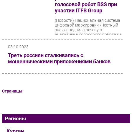
голосовой робот BSS при
Безопасность
участии ITFB Group
Инновации
(Новости)
Национальная система
CIO/Управление ИТ
цифровой маркировки «Честный
знак» внедрила речевую
Гаджеты
аналитику и голосового робота на
базе ИИ-решений компании...
Здоровье
03.10.2023
Треть россиян сталкивались с
РАЗДЕЛЫ
мошенническими приложениями банков
Новости
Аналитика
Интервью
Страницы:
Мероприятия
Проекты
IT класс
Регионы
Тестовый стенд
Каталог компаний
Курган