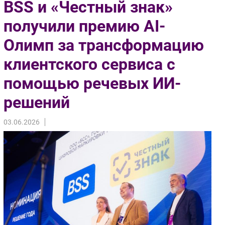
BSS и «Честный знак»
Импорто­замещение
получили премию AI-
Автоматизация Промышленности
Олимп за трансформацию
Интернет
Мобильная связь
клиентского сервиса с
Фиксированная связь
помощью речевых ИИ-
Интеграция
Рынок ПК
решений
Маркетинг
03.06.2026
Торговые сети
Оборудование
ПО
Outsourcing
Кадры
Регулирование
Финансы
Web