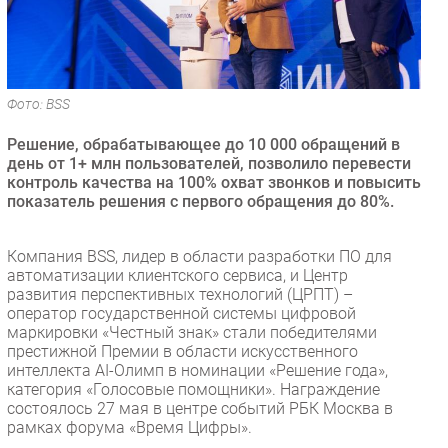
Безопасность
Инновации
CIO/Управление ИТ
Фото: BSS
Гаджеты
Здоровье
Решение, обрабатывающее до 10 000 обращений в
день от 1+ млн пользователей, позволило перевести
контроль качества на 100% охват звонков и повысить
РАЗДЕЛЫ
показатель решения с первого обращения до 80%.
Новости
Компания BSS, лидер в области разработки ПО для
Аналитика
автоматизации клиентского сервиса, и Центр
Интервью
развития перспективных технологий (ЦРПТ) –
оператор государственной системы цифровой
Мероприятия
маркировки «Честный знак» стали победителями
Проекты
престижной Премии в области искусственного
интеллекта AI-Олимп в номинации «Решение года»,
IT класс
категория «Голосовые помощники». Награждение
Тестовый стенд
состоялось 27 мая в центре событий РБК Москва в
рамках форума «Время Цифры».
Каталог компаний