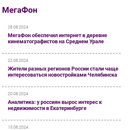
Импорто­замещение
МегаФон
Автоматизация Промышленности
Интернет
28.08.2024
Мобильная связь
МегаФон обеспечил интернет в деревне
Фиксированная связь
кинематографистов на Среднем Урале
Интеграция
Рынок ПК
22.08.2024
Маркетинг
Жители разных регионов России стали чаще
Торговые сети
интересоваться новостройками Челябинска
Оборудование
ПО
20.08.2024
Outsourcing
Аналитика: у россиян вырос интерес к
Кадры
недвижимости в Екатеринбурге
Регулирование
Финансы
15.08.2024
Web