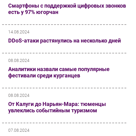
Смартфоны с поддержкой цифровых звонков
Безопасность
есть у 97% югорчан
Инновации
CIO/Управление ИТ
14.08.2024
Гаджеты
DDoS-атаки растянулись на несколько дней
Здоровье
РАЗДЕЛЫ
08.08.2024
Аналитики назвали самые популярные
Новости
фестивали среди курганцев
Аналитика
Интервью
08.08.2024
Мероприятия
От Калуги до Нарьян-Мара: тюменцы
Проекты
увлеклись событийным туризмом
IT класс
Тестовый стенд
07.08.2024
Каталог компаний