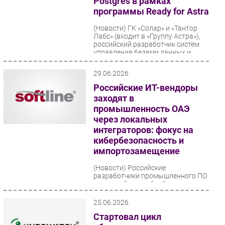
Postgres в рамках
программы Ready for Astra
(Новости)
ГК «Солар» и «Тантор
Лабс» (входит в «Группу Астра»),
российский разработчик систем
управления базами данных и
машин баз данных, подтвердили...
29.06.2026
Российские ИТ-вендоры
заходят в
промышленность ОАЭ
через локальных
интеграторов: фокус на
кибербезопасность и
импортозамещение
(Новости)
Российские
разработчики промышленного ПО
и решений для кибербезопасности
укрепляют позиции в ОАЭ,
используя модели партнерства с
25.06.2026
локальными...
Стартовал цикл