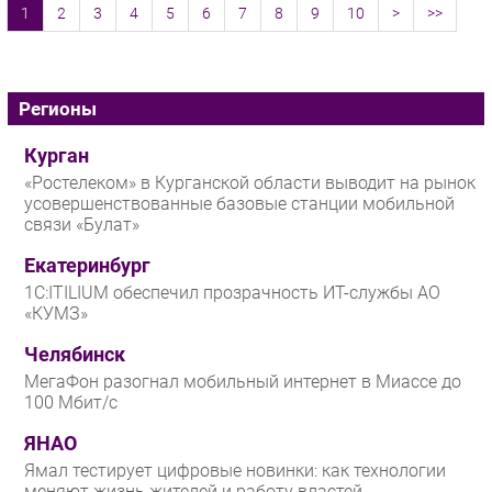
1
2
3
4
5
6
7
8
9
10
>
>>
Регионы
Курган
«Ростелеком» в Курганской области выводит на рынок
усовершенствованные базовые станции мобильной
связи «Булат»
Екатеринбург
1С:ITILIUM обеспечил прозрачность ИТ-службы АО
«КУМЗ»
Челябинск
МегаФон разогнал мобильный интернет в Миассе до
100 Мбит/с
ЯНАО
Ямал тестирует цифровые новинки: как технологии
меняют жизнь жителей и работу властей