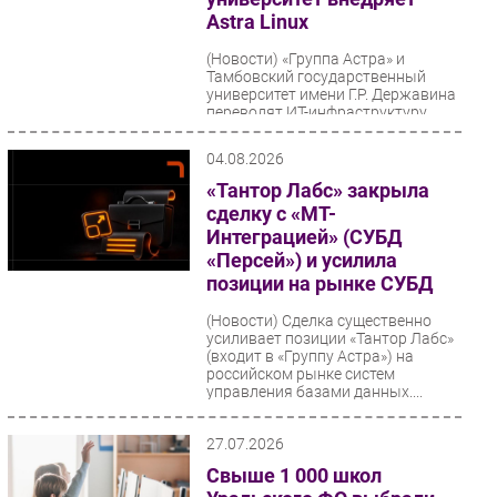
Astra Linux
(Новости)
«Группа Астра» и
Тамбовский государственный
университет имени Г.Р. Державина
переводят ИТ-инфраструктуру
вуза на отечественную
экосистему...
04.08.2026
«Тантор Лабс» закрыла
сделку с «МТ-
Интеграцией» (СУБД
«Персей») и усилила
позиции на рынке СУБД
(Новости)
Сделка существенно
усиливает позиции «Тантор Лабс»
(входит в «Группу Астра») на
российском рынке систем
управления базами данных....
27.07.2026
Свыше 1 000 школ