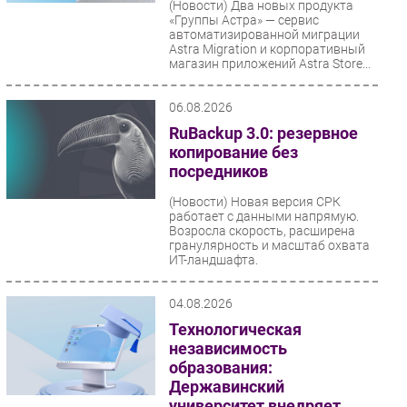
(Новости)
Два новых продукта
«Группы Астра» — сервис
Безопасность
автоматизированной миграции
Инновации
Astra Migration и корпоративный
магазин приложений Astra Store...
CIO/Управление ИТ
Гаджеты
06.08.2026
Здоровье
RuBackup 3.0: резервное
копирование без
посредников
РАЗДЕЛЫ
(Новости)
Новая версия СРК
Новости
работает с данными напрямую.
Возросла скорость, расширена
Аналитика
гранулярность и масштаб охвата
ИТ-ландшафта.
Интервью
Мероприятия
04.08.2026
Проекты
Технологическая
IT класс
независимость
образования:
Тестовый стенд
Державинский
Каталог компаний
университет внедряет