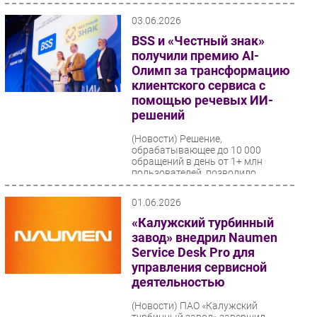
03.06.2026
BSS и «Честный знак»
получили премию AI-
Олимп за трансформацию
клиентского сервиса с
помощью речевых ИИ-
решений
(Новости)
Решение,
обрабатывающее до 10 000
обращений в день от 1+ млн
пользователей, позволило
перевести контроль качества на
100% охват звонков...
01.06.2026
«Калужский турбинный
завод» внедрил Naumen
Service Desk Pro для
управления сервисной
деятельностью
(Новости)
ПАО «Калужский
турбинный завод» завершил