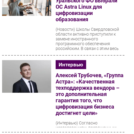
Уральского ФО выбрали
ОС Astra Linux для
цифровизации
образования
(Новости)
Школы Свердловской
области активно приступили к
замене иностранного
программного обеспечения
российским. В связи с этим весь
штат...
Интервью
Алексей Трубочев, «Группа
Астра»: «Качественная
техподдержка вендора –
это дополнительная
гарантия того, что
цифровизация бизнеса
достигнет цели»
(Интервью)
Согласно
исследованиям, посвященным
импортозамещению, высокий