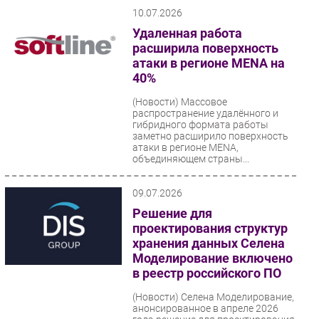
уровень технической поддержки
10.07.2026
российского вендора наряду с
функциональностью...
Удаленная работа
расширила поверхность
атаки в регионе MENA на
40%
(Новости)
Массовое
распространение удалённого и
гибридного формата работы
заметно расширило поверхность
атаки в регионе MENA,
объединяющем страны...
09.07.2026
Решение для
проектирования структур
хранения данных Селена
Моделирование включено
в реестр российского ПО
(Новости)
Селена Моделирование,
анонсированное в апреле 2026