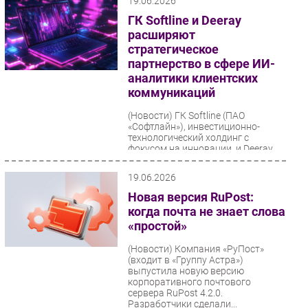
19.06.2026
ГК Softline и Deeray
расширяют
стратегическое
партнерство в сфере ИИ-
аналитики клиентских
коммуникаций
(Новости)
ГК Softline (ПАО
«Софтлайн»), инвестиционно-
технологический холдинг с
фокусом на инновации, и Deeray,
один из ключевых российских...
19.06.2026
Новая версия RuPost:
когда почта не знает слова
«простой»
(Новости)
Компания «РуПост»
(входит в «Группу Астра»)
выпустила новую версию
корпоративного почтового
сервера RuPost 4.2.0.
Разработчики сделали...