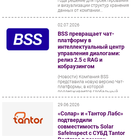
года решение для проектирования
и визуализации структур хранения
данных от компании...
02.07.2026
BSS превращает чат-
платформу в
интеллектуальный центр
управления диалогами:
релиз 2.5 с RAG и
кобраузингом
(Новости)
Компания BSS
представила новую версию Чат-
платформы, в которой
поддерживается глобальный
тренд на гиперперсонализацию и
автоматизацию...
29.06.2026
«Солар» и «Тантор Лабс»
подтвердили
совместимость Solar
SafeInspect с СУБД Tantor