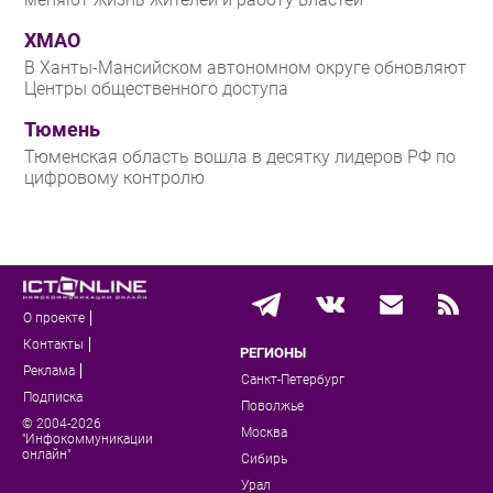
ХМАО
В Ханты-Мансийском автономном округе обновляют
Центры общественного доступа
Тюмень
Тюменская область вошла в десятку лидеров РФ по
цифровому контролю
О проекте
Контакты
РЕГИОНЫ
Реклама
Санкт-Петербург
Подписка
Поволжье
© 2004-2026
Москва
"Инфокоммуникации
онлайн"
Сибирь
Урал