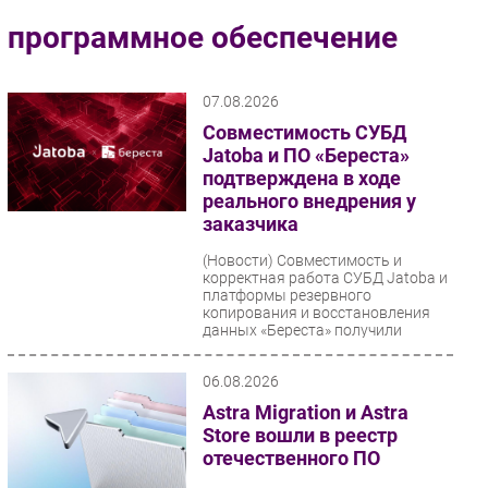
Импорто­замещение
программное обеспечение
Автоматизация Промышленности
Интернет
07.08.2026
Мобильная связь
Совместимость СУБД
Фиксированная связь
Jatoba и ПО «Береста»
подтверждена в ходе
Интеграция
реального внедрения у
Рынок ПК
заказчика
Маркетинг
(Новости)
Совместимость и
Торговые сети
корректная работа СУБД Jatoba и
платформы резервного
Оборудование
копирования и восстановления
данных «Береста» получили
ПО
практическое...
Outsourcing
06.08.2026
Кадры
Astra Migration и Astra
Регулирование
Store вошли в реестр
Финансы
отечественного ПО
Web