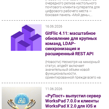
очередного релиза настольного
почтового клиента-супераппа для
цифрового рабочего места —
боковая панель «Мой день»,...
16.06.2026
GitFlic 4.11: масштабное
обновление для крупных
команд, LDAP-
синхронизация и
расширенный REST API
(Новости)
Несмотря на минорный
статус, апдейт включает
значительный объем новой
функциональности,
ориентированной прежде всего на
корпоративных...
11.06.2026
«РуПост» выпустил сервер
WorksPad 7.0.0 и клиенты
WorksPad X 2.0 для iOS и