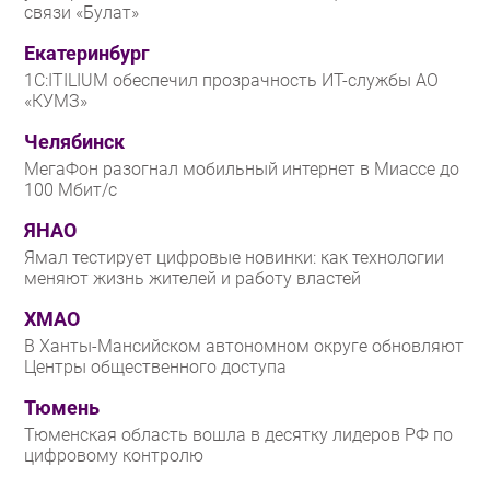
связи «Булат»
Безопасность
Екатеринбург
Инновации
1С:ITILIUM обеспечил прозрачность ИТ-службы АО
CIO/Управление ИТ
«КУМЗ»
Гаджеты
Челябинск
Здоровье
МегаФон разогнал мобильный интернет в Миассе до
100 Мбит/с
РАЗДЕЛЫ
ЯНАО
Ямал тестирует цифровые новинки: как технологии
Новости
меняют жизнь жителей и работу властей
Аналитика
ХМАО
Интервью
В Ханты-Мансийском автономном округе обновляют
Мероприятия
Центры общественного доступа
Проекты
Тюмень
IT класс
Тюменская область вошла в десятку лидеров РФ по
Тестовый стенд
цифровому контролю
Каталог компаний