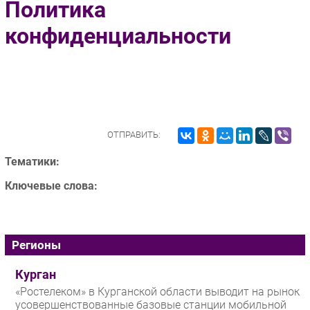
Политика
Импорто­замещение
конфиденциальности
Автоматизация Промышленности
Интернет
Мобильная связь
Фиксированная связь
Интеграция
Рынок ПК
ОТПРАВИТЬ:
Маркетинг
Тематики:
Торговые сети
Ключевые слова:
Оборудование
ПО
Outsourcing
Регионы
Кадры
Регулирование
Курган
Финансы
«Ростелеком» в Курганской области выводит на рынок
усовершенствованные базовые станции мобильной
Web