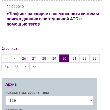
01.01.2010
«Телфин» расширяет возможности системы
поиска данных в виртуальной АТС с
помощью тегов
Страницы:
<<
<
26
27
28
29
30
31
32
33
34
35
>
>>
Архив
показать материалы типа
за период