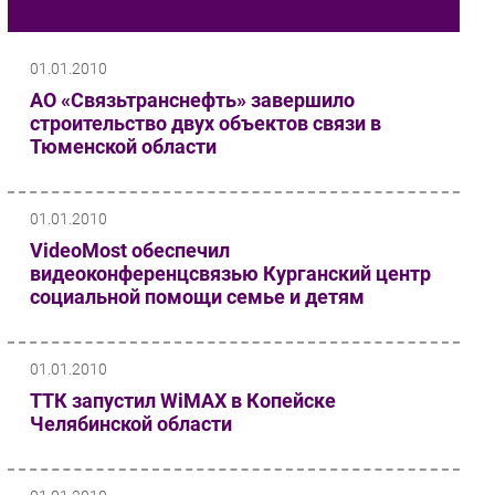
Фиксированная связь
Импорто­замещение
Автоматизация Промышленности
01.01.2010
Интернет
АО «Связьтранснефть» завершило
строительство двух объектов связи в
Мобильная связь
Тюменской области
Фиксированная связь
Интеграция
Рынок ПК
01.01.2010
Маркетинг
VideoMost обеспечил
видеоконференцсвязью Курганский центр
Торговые сети
социальной помощи семье и детям
Оборудование
ПО
Outsourcing
01.01.2010
ТТК запустил WiMAX в Копейске
Кадры
Челябинской области
Регулирование
Финансы
Web