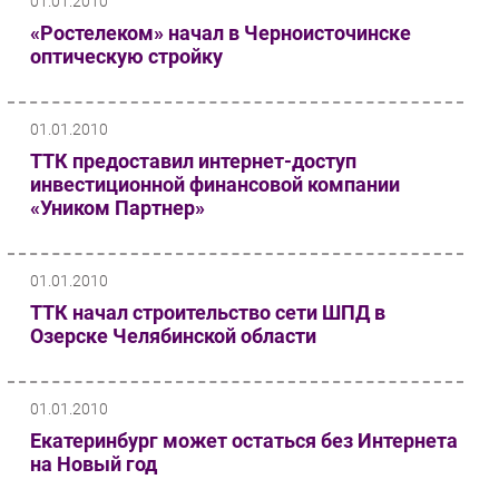
01.01.2010
Безопасность
«Ростелеком» начал в Черноисточинске
оптическую стройку
Инновации
CIO/Управление ИТ
Гаджеты
01.01.2010
Здоровье
ТТК предоставил интернет-доступ
инвестиционной финансовой компании
«Уником Партнер»
РАЗДЕЛЫ
Новости
01.01.2010
Аналитика
ТТК начал строительство сети ШПД в
Интервью
Озерске Челябинской области
Мероприятия
Проекты
01.01.2010
IT класс
Екатеринбург может остаться без Интернета
Тестовый стенд
на Новый год
Каталог компаний