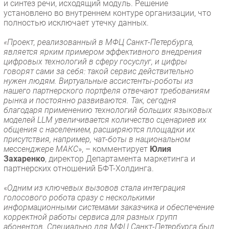
и синтез речи, исходящий модуль. Решение
установлено во внутреннем контуре организации, что
полностью исключает утечку данных.
«Проект, реализованный в МФЦ Санкт-Петербурга,
является ярким примером эффективного внедрения
цифровых технологий в сферу госуслуг, и цифры
говорят сами за себя: такой сервис действительно
нужен людям. Виртуальные ассистенты-роботы из
нашего партнерского портфеля отвечают требованиям
рынка и постоянно развиваются. Так, сегодня
благодаря применению технологий больших языковых
моделей LLM увеличивается количество сценариев их
общения с населением, расширяются площадки их
присутствия, например, чат-боты в национальном
мессенджере МАКС
», – комментирует
Юлия
Захаренко
, директор Департамента маркетинга и
партнерских отношений БФТ-Холдинга.
«
Одним из ключевых вызовов стала интеграция
голосового робота сразу с несколькими
информационными системами заказчика и обеспечение
корректной работы сервиса для разных групп
абонентов. Специально для МФЦ Санкт-Петербурга был