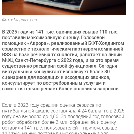
Безопасность
Инновации
Фото: Magnific.com
CIO/Управление ИТ
В 2025 году из 141 тыс. оценивших свыше 110 тыс.
Гаджеты
поставили максимальную оценку. Голосовой
Здоровье
помощник «Аврора», реализованный БФТ-Холдингом
совместно с технологическим партнером компанией
BSS на базе речевых технологий, работает на линии
РАЗДЕЛЫ
МФЦ Санкт-Петербурга с 2022 года, и за это время
существенно расширил свой функционал. Сегодня
Новости
виртуальный консультант использует более 30
сценариев для входящих и исходящих звонков,
Аналитика
консультирует по востребованным услугам и
Интервью
самостоятельно решает более половины запросов.
Мероприятия
Проекты
Если в 2023 году средняя оценка сервиса по
пятибалльной шкале составляла 4,24 балла, то в 2025
IT класс
году она выросла до 4,66. За последний год голосовой
Тестовый стенд
робот обработал более 2 млн обращений, и оценку
оставили 141 тыс. пользователей – причем, свыше
Каталог компаний
110 тыс. из них поставили максимальный балл.