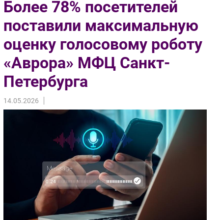
Более 78% посетителей
Импорто­замещение
поставили максимальную
Автоматизация Промышленности
оценку голосовому роботу
Интернет
Мобильная связь
«Аврора» МФЦ Санкт-
Фиксированная связь
Петербурга
Интеграция
Рынок ПК
14.05.2026
Маркетинг
Торговые сети
Оборудование
ПО
Outsourcing
Кадры
Регулирование
Финансы
Web