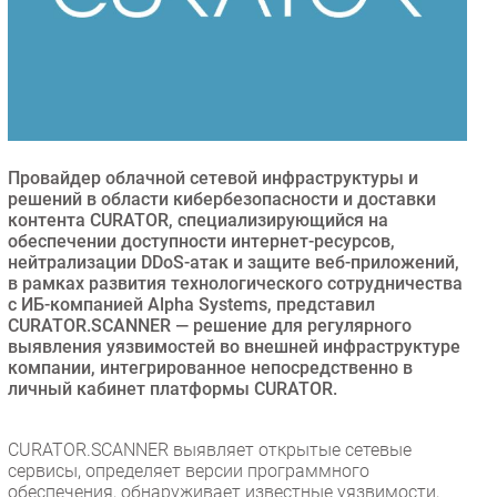
Безопасность
Инновации
CIO/Управление ИТ
Гаджеты
Здоровье
Провайдер облачной сетевой инфраструктуры и
решений в области кибербезопасности и доставки
РАЗДЕЛЫ
контента CURATOR, специализирующийся на
обеспечении доступности интернет-ресурсов,
нейтрализации DDoS-атак и защите веб-приложений,
Новости
в рамках развития технологического сотрудничества
Аналитика
с ИБ-компанией Alpha Systems, представил
Интервью
CURATOR.SCANNER — решение для регулярного
выявления уязвимостей во внешней инфраструктуре
Мероприятия
компании, интегрированное непосредственно в
Проекты
личный кабинет платформы CURATOR.
IT класс
Тестовый стенд
CURATOR.SCANNER выявляет открытые сетевые
сервисы, определяет версии программного
Каталог компаний
обеспечения, обнаруживает известные уязвимости,