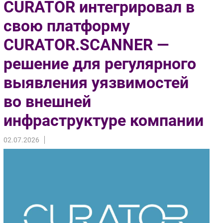
CURATOR интегрировал в
Импорто­замещение
свою платформу
Автоматизация Промышленности
CURATOR.SCANNER —
Интернет
Мобильная связь
решение для регулярного
Фиксированная связь
выявления уязвимостей
Интеграция
Рынок ПК
во внешней
Маркетинг
инфраструктуре компании
Торговые сети
Оборудование
02.07.2026
ПО
Outsourcing
Кадры
Регулирование
Финансы
Web