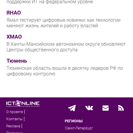
поддержки ИТ на федеральном уровне
ЯНАО
Ямал тестирует цифровые новинки: как технологии
меняют жизнь жителей и работу властей
ХМАО
В Ханты-Мансийском автономном округе обновляют
Центры общественного доступа
Тюмень
Тюменская область вошла в десятку лидеров РФ по
цифровому контролю
О проекте
Контакты
РЕГИОНЫ
Реклама
Санкт-Петербург