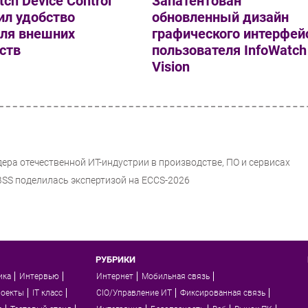
tch Device Control
Запатентован
ил удобство
обновленный дизайн
оля внешних
графического интерфей
ств
пользователя InfoWatch
Vision
дера отечественной ИТ-индустрии в производстве, ПО и сервисах
 BSS поделилась экспертизой на ECCS-2026
РУБРИКИ
ика
Интервью
Интернет
Мобильная связь
роекты
IT класс
CIO/Управление ИТ
Фиксированная связь