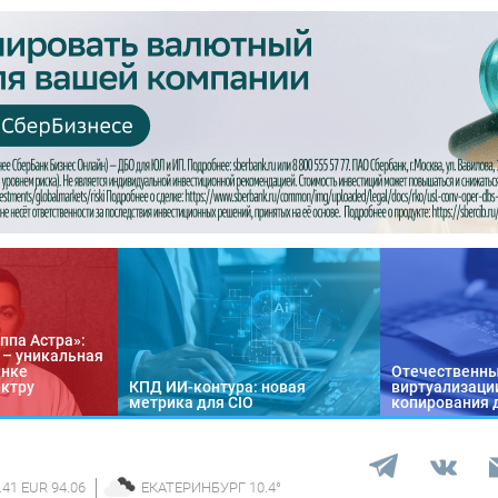
ппа Астра»:
n – уникальная
ынке
Отечественны
ектру
КПД ИИ-контура: новая
виртуализации
метрика для CIO
копирования 
.41 EUR 94.06
ЕКАТЕРИНБУРГ
10.4
°