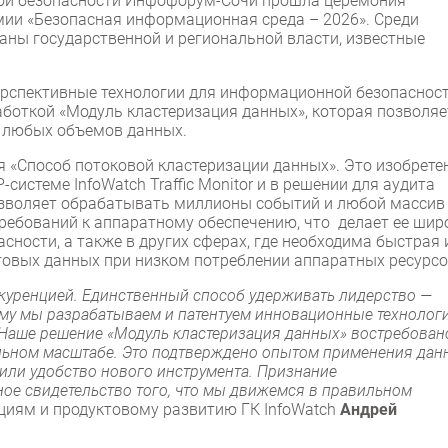
ой безопасности Инфофорум-Сочи прошла церемония
мии «Безопасная информационная среда – 2026». Среди
ганы государственной и региональной власти, известные
ерспективные технологии для информационной безопасност
боткой «Модуль кластеризация данных», которая позволяе
и любых объемов данных.
я «Способ потоковой кластеризации данных». Это изобрете
-системе InfoWatch Traffic Monitor и в решении для аудита
 позволяет обрабатывать миллионы событий и любой массив
требований к аппаратному обеспечению, что делает ее шир
ности, а также в других сферах, где необходима быстрая 
товых данных при низком потреблении аппаратных ресурсо
куренцией. Единственный способ удерживать лидерство —
этому мы разрабатываем и патентуем инновационные технологи
 Наше решение «Модуль кластеризация данных» востребован
льном масштабе. Это подтверждено опытом применения дан
или удобство нового инструмента. Признание
ое свидетельство того, что мы движемся в правильном
циям и продуктовому развитию ГК InfoWatch
Андрей