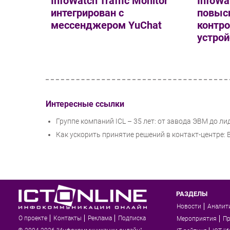
InfoWatch Traffic Monitor
InfoWa
интегрирован с
повыс
мессенджером YuChat
контр
устрой
Интересные ссылки
Группе компаний ICL – 35 лет: от завода ЭВМ до ли
Как ускорить принятие решений в контакт-центре:
РАЗДЕЛЫ
Новости
Аналит
О проекте
Контакты
Реклама
Подписка
Мероприятия
П