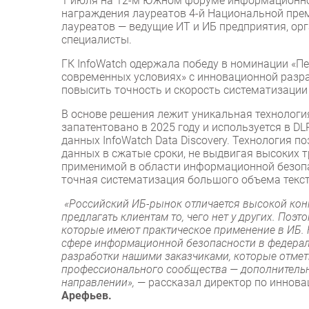
1 июля на 12-м Южном форуме информационн
награждения лауреатов 4-й Национальной пре
лауреатов — ведущие ИТ и ИБ предприятия, ор
специалисты.
ГК InfoWatch одержала победу в номинации «П
современных условиях» с инновационной разра
повысить точность и скорость систематизаци
В основе решения лежит уникальная технологи
запатентовано в 2025 году и используется в DLP
данных InfoWatch Data Discovery. Технология
данных в сжатые сроки, не выдвигая высоких 
применимой в области информационной безопас
точная систематизация большого объема текс
«Российский ИБ-рынок отличается высокой кон
предлагать клиентам то, чего нет у других. По
которые имеют практическое применение в ИБ.
сфере информационной безопасности в федера
разработки нашими заказчиками, которые отмет
профессионального сообщества — дополнительн
направлении»,
— рассказал директор по иннова
Арефьев.