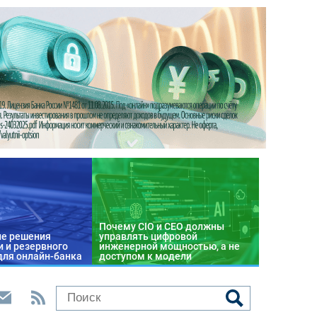
Почему CIO и CEO должны
е решения
управлять цифровой
 и резервного
инженерной мощностью, а не
для онлайн-банка
доступом к модели