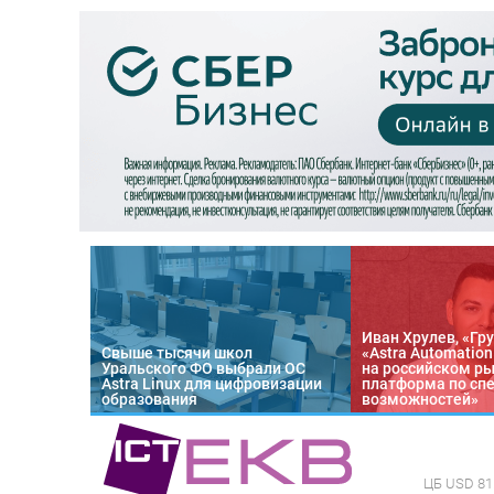
Иван Хрулев, «Гру
Свыше тысячи школ
«Astra Automatio
Уральского ФО выбрали ОС
на российском р
Astra Linux для цифровизации
платформа по сп
образования
возможностей»
ЦБ
USD 81