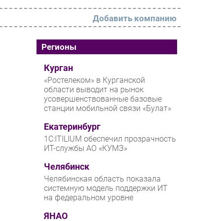
Добавить компанию
РАЗДЕЛЫ
Регионы
Новости
Курган
«Ростелеком» в Курганской
Аналитика
области выводит на рынок
усовершенствованные базовые
Интервью
станции мобильной связи «Булат»
Мероприятия
Екатеринбург
Проекты
1С:ITILIUM обеспечил прозрачность
ИТ-службы АО «КУМЗ»
IT класс
Челябинск
Тестовый стенд
Челябинская область показала
Каталог компаний
системную модель поддержки ИТ
на федеральном уровне
ЯНАО