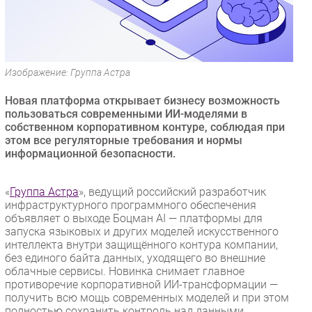
Безопасность
Инновации
CIO/Управление ИТ
Изображение: Группа Астра
Гаджеты
Здоровье
Новая платформа открывает бизнесу возможность
пользоваться современными ИИ-моделями в
собственном корпоративном контуре, соблюдая при
РАЗДЕЛЫ
этом все регуляторные требования и нормы
информационной безопасности.
Новости
Аналитика
«
Группа Астра
», ведущий российский разработчик
Интервью
инфраструктурного программного обеспечения
объявляет о выходе Боцман AI — платформы для
Мероприятия
запуска языковых и других моделей искусственного
Проекты
интеллекта внутри защищённого контура компании,
без единого байта данных, уходящего во внешние
IT класс
облачные сервисы. Новинка снимает главное
Тестовый стенд
противоречие корпоративной ИИ-трансформации —
получить всю мощь современных моделей и при этом
Каталог компаний
полностью сохранить контроль над данными.