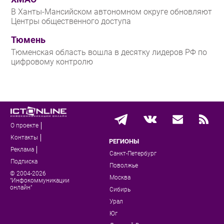
В Ханты-Мансийском автономном округе обновляют
Центры общественного доступа
Тюмень
Тюменская область вошла в десятку лидеров РФ по
цифровому контролю
О проекте
Контакты
РЕГИОНЫ
Реклама
Санкт-Петербург
Подписка
Поволжье
© 2004-2026
Москва
"Инфокоммуникации
онлайн"
Сибирь
Урал
Юг