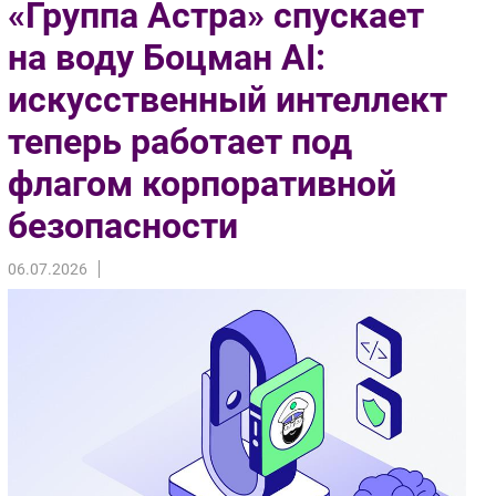
«Группа Астра» спускает
Импорто­замещение
на воду Боцман AI:
Автоматизация Промышленности
искусственный интеллект
Интернет
Мобильная связь
теперь работает под
Фиксированная связь
флагом корпоративной
Интеграция
Рынок ПК
безопасности
Маркетинг
06.07.2026
Торговые сети
Оборудование
ПО
Outsourcing
Кадры
Регулирование
Финансы
Web