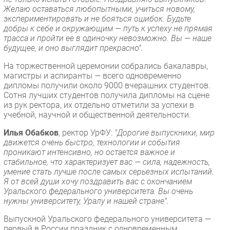
Желаю оставаться любопытными, учиться новому,
экспериментировать и не бояться ошибок. Будьте
добры к себе и окружающим — путь к успеху не прямая
трасса и пройти ее в одиночку невозможно. Вы — наше
будущее, и оно выглядит прекрасно".
На торжественной церемонии собрались бакалавры,
магистры и аспиранты — всего одновременно
дипломы получили около 9000 вчерашних студентов.
Сотня лучших студентов получила дипломы на сцене
из рук ректора, их отдельно отметили за успехи в
учебной, научной и общественной деятельности.
Илья Обабков
, ректор УрФУ:
"Дорогие выпускники, мир
движется очень быстро, технологии и события
проникают интенсивно, но остается важное и
стабильное, что характеризует вас — сила, надежность,
умение стать лучше после самых серьезных испытаний.
Я от всей души хочу поздравить вас с окончанием
Уральского федерального университета. Вы очень
нужны университету, Уралу и нашей стране".
Выпускной Уральского федерального университета —
первый в России праздник с одновременным