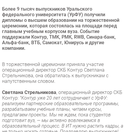
Безопасность
Более 9 тысяч выпускников Уральского
федерального университета (УрФУ) получили
Инновации
дипломы о высшем образовании на торжественной
CIO/Управление ИТ
церемонии, которая состоялась на площади перед
главным учебным корпусом вуза. Событие
Гаджеты
поддержали Контур, ТМК, РМК, RWB, Синара-банк,
Здоровье
Альфа-банк, ВТБ, Самокат, Юнирусь и другие
компании.
РАЗДЕЛЫ
В торжественной церемонии приняла участие
Новости
операционный директор СКБ Контур Светлана
Стрельникова, она обратилась к выпускникам с
Аналитика
напутственным словом.
Интервью
Светлана Стрельникова
, операционный директор СКБ
Мероприятия
Контур:
"Контур уже 20 лет сотрудничает с УрФУ:
Проекты
реализуем партнерские образовательные программы,
разрабатываем учебные планы, читаем курсы,
IT класс
предлагаем проекты. Мы не ждем, пока студентов
Тестовый стенд
подготовит вуз, — мы активно вовлекаемся в
образовательный процесс. В ИТ нужно растить кадры, а
Каталог компаний
не только искать готовые. Поздравляю выпускников!