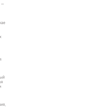
 —
чае
х
я
ный
ая
и
ия,