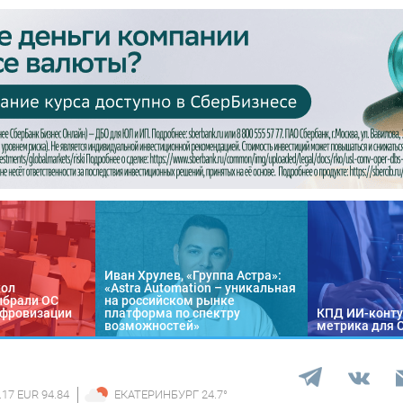
Иван Хрулев, «Группа Астра»:
кол
«Astra Automation – уникальная
ыбрали ОС
на российском рынке
цифровизации
платформа по спектру
КПД ИИ-конту
возможностей»
метрика для 
.17 EUR 94.84
ЕКАТЕРИНБУРГ
24.7
°