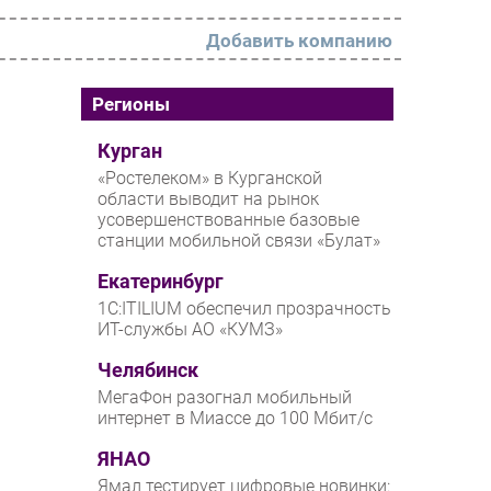
Добавить компанию
РАЗДЕЛЫ
Регионы
Новости
Курган
«Ростелеком» в Курганской
Аналитика
области выводит на рынок
усовершенствованные базовые
Интервью
станции мобильной связи «Булат»
Мероприятия
Екатеринбург
Проекты
1С:ITILIUM обеспечил прозрачность
ИТ-службы АО «КУМЗ»
IT класс
Челябинск
Тестовый стенд
МегаФон разогнал мобильный
Каталог компаний
интернет в Миассе до 100 Мбит/с
ЯНАО
Ямал тестирует цифровые новинки: