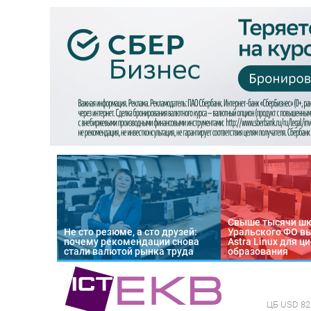
Свыше тысячи ш
Не сто резюме, а сто друзей:
Уральского ФО в
почему рекомендации снова
Astra Linux для 
стали валютой рынка труда
образования
ЦБ
USD 82