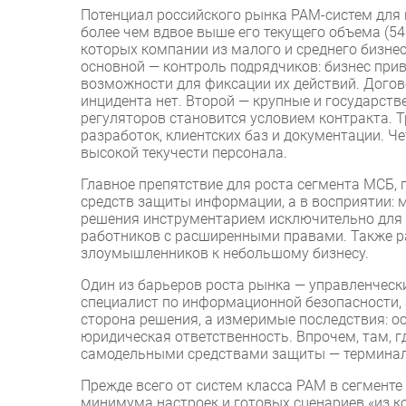
Потенциал российского рынка PAM-систем для к
более чем вдвое выше его текущего объема (54
которых компании из малого и среднего бизнес
основной — контроль подрядчиков: бизнес прив
возможности для фиксации их действий. Догов
инцидента нет. Второй — крупные и государств
регуляторов становится условием контракта. 
разработок, клиентских баз и документации. Ч
высокой текучести персонала.
Главное препятствие для роста сегмента МСБ, 
средств защиты информации, а в восприятии: 
решения инструментарием исключительно для к
работников с расширенными правами. Также ра
злоумышленников к небольшому бизнесу.
Один из барьеров роста рынка — управленческ
специалист по информационной безопасности, а
сторона решения, а измеримые последствия: ос
юридическая ответственность. Впрочем, там, г
самодельными средствами защиты — терминал
Прежде всего от систем класса PAM в сегмент
минимума настроек и готовых сценариев «из к