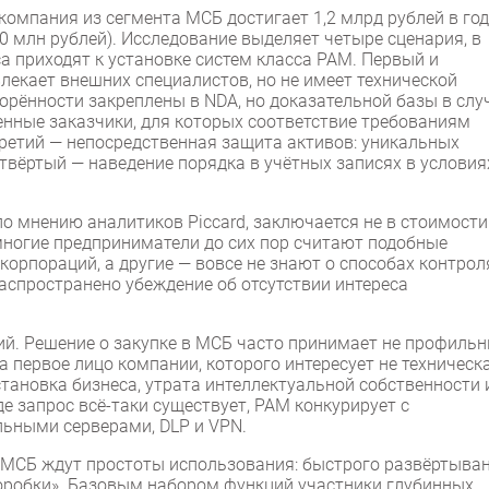
омпания из сегмента МСБ достигает 1,2 млрд рублей в год
0 млн рублей). Исследование выделяет четыре сценария, в
а приходят к установке систем класса PAM. Первый и
лекает внешних специалистов, но не имеет технической
орённости закреплены в NDA, но доказательной базы в слу
енные заказчики, для которых соответствие требованиям
Третий — непосредственная защита активов: уникальных
етвёртый — наведение порядка в учётных записях в условия
по мнению аналитиков Piccard, заключается не в стоимости
многие предприниматели до сих пор считают подобные
орпораций, а другие — вовсе не знают о способах контрол
спространено убеждение об отсутствии интереса
ий. Решение о закупке в МСБ часто принимает не профиль
 первое лицо компании, которого интересует не техническ
тановка бизнеса, утрата интеллектуальной собственности 
де запрос всё-таки существует, PAM конкурирует с
ьными серверами, DLP и VPN.
е МСБ ждут простоты использования: быстрого развёртыван
оробки». Базовым набором функций участники глубинных