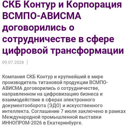
СКБ Контур и Корпорация
Импорто­замещение
ВСМПО-АВИСМА
Автоматизация Промышленности
договорились о
Интернет
Мобильная связь
сотрудничестве в сфере
Фиксированная связь
цифровой трансформации
Интеграция
Рынок ПК
09.07.2026
Маркетинг
Торговые сети
Компания СКБ Контур и крупнейший в мире
производитель титановой продукции ВСМПО-
Оборудование
АВИСМА договорились о сотрудничестве,
ПО
направленном на цифровизацию бизнеса и
взаимодействие в сферах электронного
Outsourcing
документооборота (ЭДО) и искусственного
Кадры
интеллекта. Соглашение 7 июля заключено в рамках
Международной промышленной выставки
Регулирование
ИННОПРОМ-2026 в Екатеринбурге.
Финансы
Web