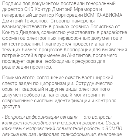
Подписи под документом поставили генеральный
Безопасность
директор СКБ Контур Дмитрий Мраморов и
генеральный директор Корпорации ВСМПО-АВИСМА
Инновации
Дмитрий Трифонов. Стороны намерены
CIO/Управление ИТ
взаимодействовать в рамках сервиса Логистика от
Контур.Диадока, совместно участвовать в разработке
Гаджеты
форматов электронных перевозочных документов и
Здоровье
их тестировании. Планируется провести анализ
текущих бизнес-процессов Корпорации для выявления
потребностей в применении AI-агентов, после чего
РАЗДЕЛЫ
последует оценка необходимых ресурсов для
реализации проектов.
Новости
Помимо этого, соглашение охватывает широкий
Аналитика
спектр задач по цифровизации. Сотрудничество
Интервью
охватит кадровый и другие виды электронного
документооборота, налоговый мониторинг и
Мероприятия
современные системы идентификации и контроля
Проекты
доступа.
IT класс
- Вопросы цифровизации сегодня — это вопросы
Тестовый стенд
конкурентоспособности и скорости развития. Среди
ключевых направлений совместной работы с ВСМПО-
Каталог компаний
Ависма как раз цифровая трансформация, внедрение