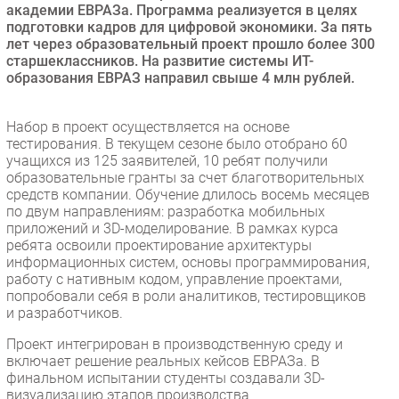
академии ЕВРАЗа. Программа реализуется в целях
Безопасность
подготовки кадров для цифровой экономики. За пять
лет через образовательный проект прошло более 300
Инновации
старшеклассников. На развитие системы ИТ-
CIO/Управление ИТ
образования ЕВРАЗ направил свыше 4 млн рублей.
Гаджеты
Здоровье
Набор в проект осуществляется на основе
тестирования. В текущем сезоне было отобрано 60
учащихся из 125 заявителей, 10 ребят получили
РАЗДЕЛЫ
образовательные гранты за счет благотворительных
средств компании. Обучение длилось восемь месяцев
Новости
по двум направлениям: разработка мобильных
приложений и 3D-моделирование. В рамках курса
Аналитика
ребята освоили проектирование архитектуры
Интервью
информационных систем, основы программирования,
работу с нативным кодом, управление проектами,
Мероприятия
попробовали себя в роли аналитиков, тестировщиков
Проекты
и разработчиков.
IT класс
Проект интегрирован в производственную среду и
Тестовый стенд
включает решение реальных кейсов ЕВРАЗа. В
финальном испытании студенты создавали 3D-
Каталог компаний
визуализацию этапов производства