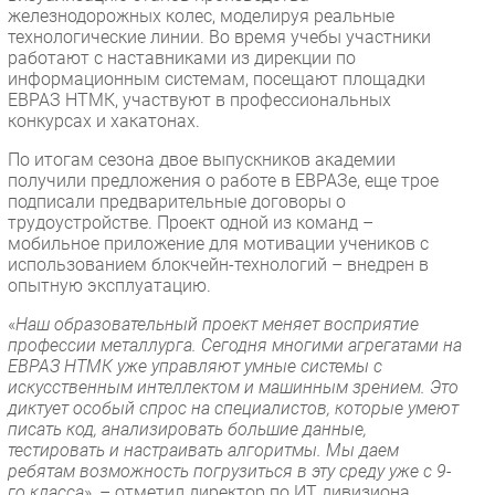
железнодорожных колес, моделируя реальные
технологические линии. Во время учебы участники
работают с наставниками из дирекции по
информационным системам, посещают площадки
ЕВРАЗ НТМК, участвуют в профессиональных
конкурсах и хакатонах.
По итогам сезона двое выпускников академии
получили предложения о работе в ЕВРАЗе, еще трое
подписали предварительные договоры о
трудоустройстве. Проект одной из команд –
мобильное приложение для мотивации учеников с
использованием блокчейн-технологий – внедрен в
опытную эксплуатацию.
«
Наш образовательный проект меняет восприятие
профессии металлурга. Сегодня многими агрегатами на
ЕВРАЗ НТМК уже управляют умные системы с
искусственным интеллектом и машинным зрением. Это
диктует особый спрос на специалистов, которые умеют
писать код, анализировать большие данные,
тестировать и настраивать алгоритмы. Мы даем
ребятам возможность погрузиться в эту среду уже с 9-
го класса
», – отметил директор по ИТ дивизиона