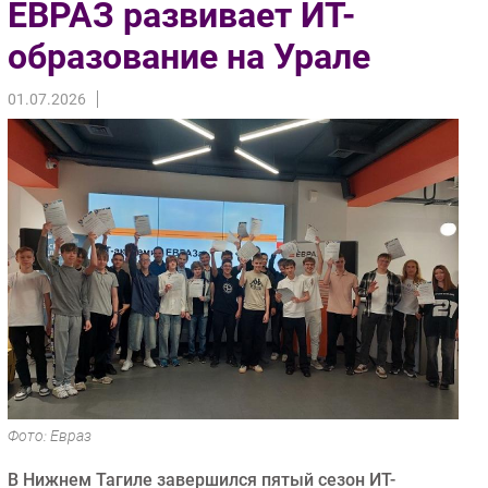
ЕВРАЗ развивает ИТ-
Импорто­замещение
образование на Урале
Автоматизация Промышленности
Интернет
01.07.2026
Мобильная связь
Фиксированная связь
Интеграция
Рынок ПК
Маркетинг
Торговые сети
Оборудование
ПО
Outsourcing
Кадры
Регулирование
Фото: Евраз
Финансы
В Нижнем Тагиле завершился пятый сезон ИТ-
Web