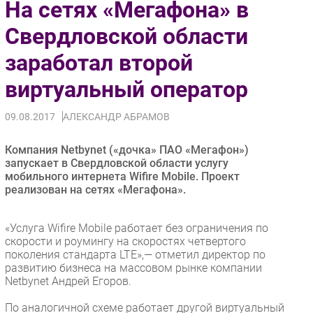
На сетях «Мегафона» в
Импорто­замещение
Свердловской области
Автоматизация Промышленности
заработал второй
Интернет
Мобильная связь
виртуальный оператор
Фиксированная связь
Интеграция
09.08.2017
АЛЕКСАНДР АБРАМОВ
Рынок ПК
Компания Netbynet («дочка» ПАО «Мегафон»)
Маркетинг
запускает в Свердловской области услугу
Торговые сети
мобильного интернета Wifire Mobile. Проект
реализован на сетях «Мегафона».
Оборудование
ПО
«Услуга Wifire Mobile работает без ограничения по
Outsourcing
скорости и роумингу на скоростях четвертого
Кадры
поколения стандарта LTE»,— отметил директор по
развитию бизнеса на массовом рынке компании
Регулирование
Netbynet Андрей Егоров.
Финансы
По аналогичной схеме работает другой виртуальный
Web