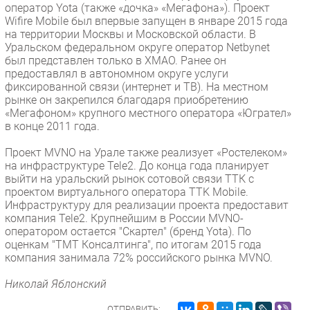
оператор Yota (также «дочка» «Мегафона»). Проект
Безопасность
Wifire Mobile был впервые запущен в январе 2015 года
на территории Москвы и Московской области. В
Инновации
Уральском федеральном округе оператор Netbynet
CIO/Управление ИТ
был представлен только в ХМАО. Ранее он
предоставлял в автономном округе услуги
Гаджеты
фиксированной связи (интернет и ТВ). На местном
Здоровье
рынке он закрепился благодаря приобретению
«Мегафоном» крупного местного оператора «Югрател»
в конце 2011 года.
РАЗДЕЛЫ
Проект MVNO на Урале также реализует «Ростелеком»
Новости
на инфраструктуре Tele2. До конца года планирует
выйти на уральский рынок сотовой связи ТТК с
Аналитика
проектом виртуального оператора TTK Mobile.
Интервью
Инфраструктуру для реализации проекта предоставит
компания Tele2. Крупнейшим в России MVNO-
Мероприятия
оператором остается "Скартел" (бренд Yota). По
Проекты
оценкам "ТМТ Консалтинга", по итогам 2015 года
компания занимала 72% российского рынка MVNO.
IT класс
Тестовый стенд
Николай Яблонский
Каталог компаний
ОТПРАВИТЬ: