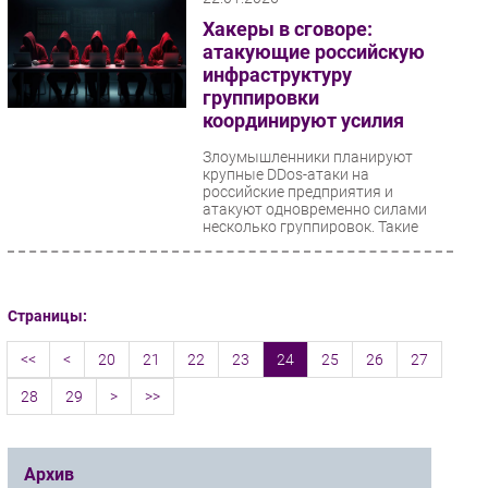
Хакеры в сговоре:
атакующие российскую
инфраструктуру
группировки
координируют усилия
Злоумышленники планируют
крупные DDos-атаки на
российские предприятия и
атакуют одновременно силами
несколько группировок. Такие
выводы...
Страницы:
<<
<
20
21
22
23
24
25
26
27
28
29
>
>>
Архив