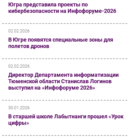
Югра представила проекты по
Безопасность
кибербезопасности на Инфофоруме-2026
Инновации
CIO/Управление ИТ
02.02.2026
Гаджеты
В Югре появятся специальные зоны для
Здоровье
полетов дронов
РАЗДЕЛЫ
02.02.2026
Новости
Директор Департамента информатизации
Аналитика
Тюменской области Станислав Логинов
выступил на «Инфофоруме 2026»
Интервью
Мероприятия
Проекты
30.01.2026
IT класс
В старшей школе Лабытнанги прошел «Урок
цифры»
Тестовый стенд
Каталог компаний