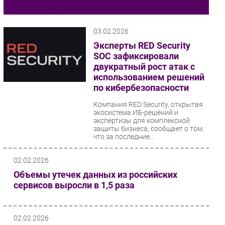
Безопасность
Импорто­замещение
Автоматизация Промышленности
03.02.2026
Интернет
Эксперты RED Security
SOC зафиксировали
Мобильная связь
двукратный рост атак с
Фиксированная связь
использованием решений
Интеграция
по кибербезопасности
Рынок ПК
Компания RED Security, открытая
Маркетинг
экосистема ИБ-решений и
экспертизы для комплексной
Торговые сети
защиты бизнеса, сообщает о том,
что за последние...
Оборудование
ПО
02.02.2026
Outsourcing
Объемы утечек данных из российских
Кадры
сервисов выросли в 1,5 раза
Регулирование
Финансы
02.02.2026
Web