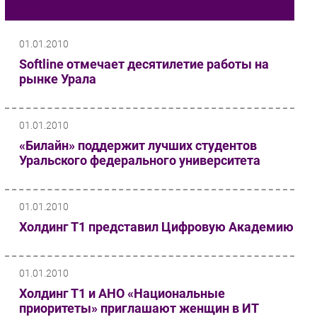
Кадры
Импорто­замещение
Автоматизация Промышленности
01.01.2010
Интернет
Softline отмечает десятилетие работы на
рынке Урала
Мобильная связь
Фиксированная связь
Интеграция
01.01.2010
Рынок ПК
«Билайн» поддержит лучших студентов
Маркетинг
Уральского федерального университета
Торговые сети
Оборудование
01.01.2010
ПО
Холдинг Т1 представил Цифровую Академию
Outsourcing
Кадры
01.01.2010
Регулирование
Холдинг Т1 и АНО «Национальные
Финансы
приоритеты» приглашают женщин в ИТ
Web