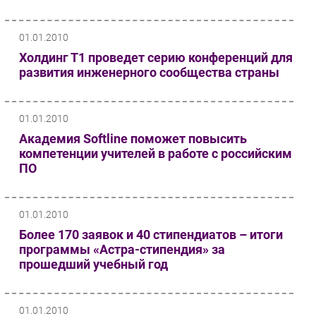
Безопасность
01.01.2010
Инновации
Холдинг Т1 проведет серию конференций для
CIO/Управление ИТ
развития инженерного сообщества страны
Гаджеты
Здоровье
01.01.2010
РАЗДЕЛЫ
Академия Softline поможет повысить
компетенции учителей в работе с российским
Новости
ПО
Аналитика
Интервью
01.01.2010
Мероприятия
Более 170 заявок и 40 стипендиатов – итоги
Проекты
программы «Астра-стипендия» за
прошедший учебный год
IT класс
Тестовый стенд
Каталог компаний
01.01.2010