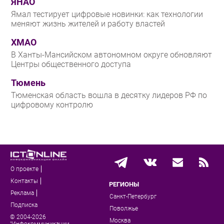
ЯНАО
Ямал тестирует цифровые новинки: как технологии
меняют жизнь жителей и работу властей
ХМАО
В Ханты-Мансийском автономном округе обновляют
Центры общественного доступа
Тюмень
Тюменская область вошла в десятку лидеров РФ по
цифровому контролю
О проекте
Контакты
РЕГИОНЫ
Реклама
Санкт-Петербург
Подписка
Поволжье
© 2004-2026
Москва
"Инфокоммуникации