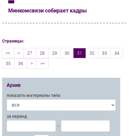
Минкомсвязи собирает кадры
Страницы:
<<
<
27
28
29
30
31
32
33
34
35
36
>
>>
Архив
показать материалы типа
за период
—