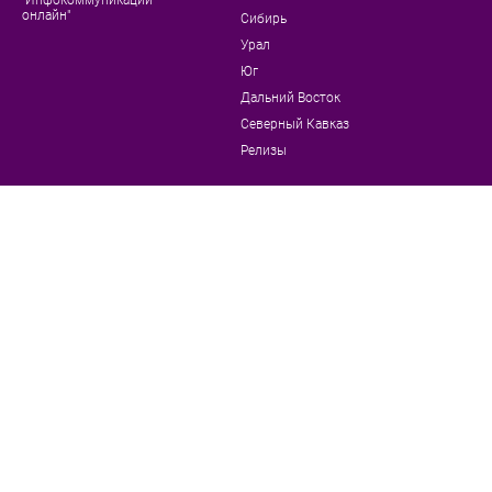
онлайн"
Сибирь
Урал
Юг
Дальний Восток
Северный Кавказ
Релизы