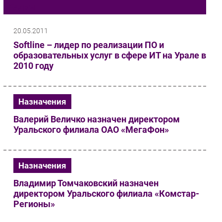
Кадры
Импорто­замещение
Автоматизация Промышленности
20.05.2011
Интернет
Softline – лидер по реализации ПО и
образовательных услуг в сфере ИТ на Урале в
Мобильная связь
2010 году
Фиксированная связь
Интеграция
Рынок ПК
Назначения
Маркетинг
Валерий Величко назначен директором
Торговые сети
Уральского филиала ОАО «МегаФон»
Оборудование
ПО
Назначения
Outsourcing
Кадры
Владимир Томчаковский назначен
директором Уральского филиала «Комстар-
Регулирование
Регионы»
Финансы
Web