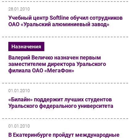
Безопасность
28.01.2010
Инновации
Учебный центр Softline обучил сотрудников
ОАО «Уральский алюминиевый завод»
CIO/Управление ИТ
Гаджеты
Здоровье
Назначения
Валерий Величко назначен первым
РАЗДЕЛЫ
заместителем директора Уральского
филиала ОАО «МегаФон»
Новости
Аналитика
Интервью
01.01.2010
Мероприятия
«Билайн» поддержит лучших студентов
Уральского федерального университета
Проекты
IT класс
Тестовый стенд
01.01.2010
Каталог компаний
В Екатеринбурге пройдут международные