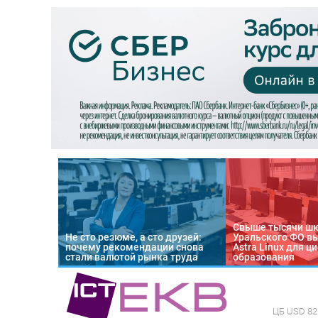
Свыше тысячи ш
Не сто резюме, а сто друзей:
Уральского ФО в
почему рекомендации снова
Astra Linux для 
стали валютой рынка труда
образования
ЦБ
USD 82