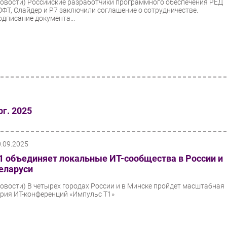
Новости)
Российские разработчики программного обеспечения РЕД
ОФТ, Слайдер и Р7 заключили соглашение о сотрудничестве.
одписание документа...
рг. 2025
0.09.2025
1 объединяет локальные ИТ-сообщества в России и
еларуси
Новости)
В четырех городах России и в Минске пройдет масштабная
ерия ИТ-конференций «Импульс Т1»