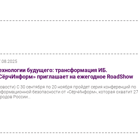
7.08.2025
ехнологии будущего: трансформация ИБ.
СёрчИнформ» приглашает на ежегодное RoadShow
Новости)
С 30 сентября по 20 ноября пройдет серия конференций по
нформационной безопасности от «СёрчИнформ», которая охватит 2
родов России...