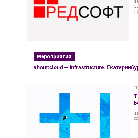
(
С
П
Мероприятия
about:cloud — infrastructure. Екатеринбу
1
Т
Б
(
с