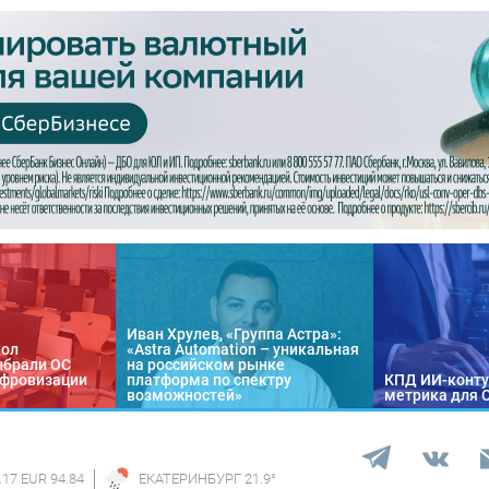
Иван Хрулев, «Группа Астра»:
кол
«Astra Automation – уникальная
ыбрали ОС
на российском рынке
цифровизации
платформа по спектру
КПД ИИ-конту
возможностей»
метрика для 
.17 EUR 94.84
ЕКАТЕРИНБУРГ
21.9
°