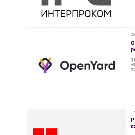
2
O
р
(
н
р
1
Р
с