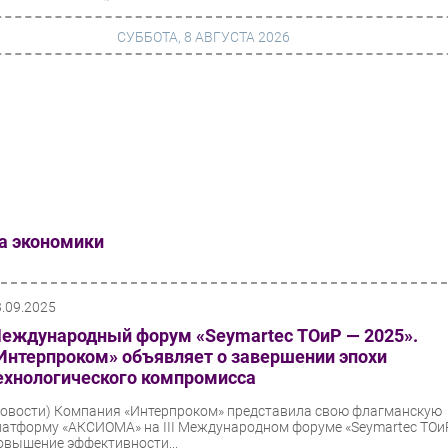
СУББОТА, 8 АВГУСТА 2026
г
Финансы
 сети
Web
ание
Безопасность
Инновации
ра экономики
ng
CIO/Управление ИТ
Гаджеты
3.09.2025
еждународный форум «Seymartec ТОиР — 2025».
вание
Здоровье
Интерпроком» объявляет о завершении эпохи
ехнологического компромисса
Новости)
Компания «Интерпроком» представила свою флагманскую
латформу «АКСИОМА» на III Международном форуме «Seymartec ТОи
овышение эффективности...