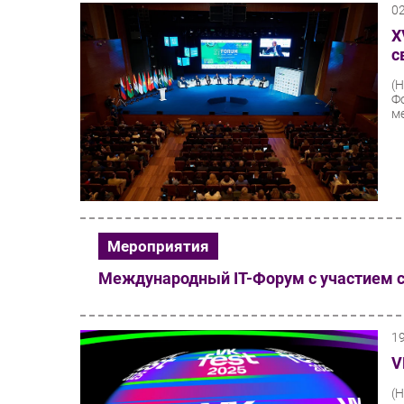
0
X
с
(
Ф
м
Мероприятия
Международный IT-Форум с участием 
1
V
(