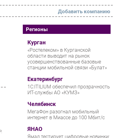
Добавить компанию
РАЗДЕЛЫ
Регионы
Новости
Курган
«Ростелеком» в Курганской
Аналитика
области выводит на рынок
усовершенствованные базовые
Интервью
станции мобильной связи «Булат»
Мероприятия
Екатеринбург
Проекты
1С:ITILIUM обеспечил прозрачность
ИТ-службы АО «КУМЗ»
IT класс
Челябинск
Тестовый стенд
МегаФон разогнал мобильный
Каталог компаний
интернет в Миассе до 100 Мбит/с
ЯНАО
Р.
Ямал тестирует цифровые новинки: