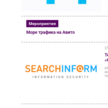
Мероприятия
Море трафика на Авито
2
Т
«
(
и
го