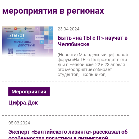
Импорто­замещение
мероприятия в регионах
Автоматизация Промышленности
Интернет
23.04.2024
Мобильная связь
Быть «на ТЫ с IT» научат в
Фиксированная связь
Челябинске
Интеграция
(Новости)
Молодёжный цифровой
форум «На ТЫ с IT» проходит в эти
Рынок ПК
дни в Челябинске. 22 и 23 апреля
Маркетинг
это мероприятие собирает
студентов, школьников,...
Торговые сети
Оборудование
Мероприятия
ПО
Цифра.Док
Outsourcing
Кадры
Регулирование
05.03.2024
Финансы
Эксперт «Балтийского лизинга» рассказал об
особенностях логистики в лизинговой
Web