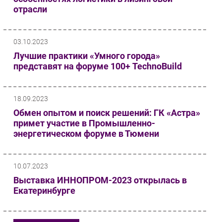
отрасли
Безопасность
Инновации
CIO/Управление ИТ
03.10.2023
Гаджеты
Лучшие практики «Умного города»
представят на форуме 100+ TechnoBuild
Здоровье
РАЗДЕЛЫ
18.09.2023
Обмен опытом и поиск решений: ГК «Астра»
Новости
примет участие в Промышленно-
Аналитика
энергетическом форуме в Тюмени
Интервью
Мероприятия
10.07.2023
Проекты
Выставка ИННОПРОМ-2023 открылась в
IT класс
Екатеринбурге
Тестовый стенд
Каталог компаний