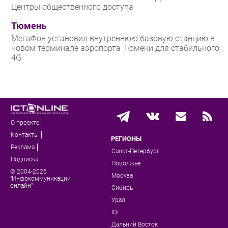
Центры общественного доступа
Тюмень
МегаФон установил внутреннюю базовую станцию в
новом терминале аэропорта Тюмени для стабильного
4G
О проекте
Контакты
РЕГИОНЫ
Реклама
Санкт-Петербург
Подписка
Поволжье
© 2004-2026
Москва
"Инфокоммуникации
онлайн"
Сибирь
Урал
Юг
Дальний Восток