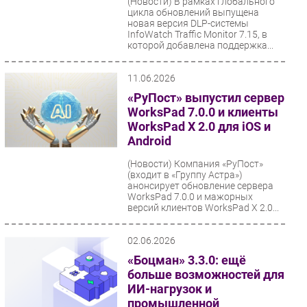
(Новости)
В рамках глобального
цикла обновлений выпущена
Безопасность
новая версия DLP-системы
InfoWatch Traffic Monitor 7.15, в
Инновации
которой добавлена поддержка...
CIO/Управление ИТ
Гаджеты
11.06.2026
Здоровье
«РуПост» выпустил сервер
WorksPad 7.0.0 и клиенты
WorksPad X 2.0 для iOS и
РАЗДЕЛЫ
Android
Новости
(Новости)
Компания «РуПост»
(входит в «Группу Астра»)
Аналитика
анонсирует обновление сервера
WorksPad 7.0.0 и мажорных
Интервью
версий клиентов WorksPad X 2.0...
Мероприятия
Проекты
02.06.2026
IT класс
«Боцман» 3.3.0: ещё
больше возможностей для
Тестовый стенд
ИИ-нагрузок и
Каталог компаний
промышленной