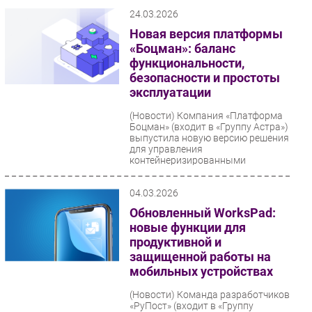
мониторинга любых баз данных
24.03.2026
на...
Новая версия платформы
«Боцман»: баланс
функциональности,
безопасности и простоты
эксплуатации
(Новости)
Компания «Платформа
Боцман» (входит в «Группу Астра»)
выпустила новую версию решения
для управления
контейнеризированными
средами....
04.03.2026
Обновленный WorksPad:
новые функции для
продуктивной и
защищенной работы на
мобильных устройствах
(Новости)
Команда разработчиков
«РуПост» (входит в «Группу