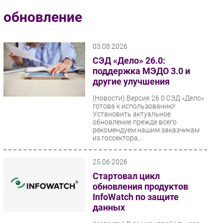
Импорто­замещение
обновление
Автоматизация Промышленности
Интернет
03.08.2026
Мобильная связь
СЭД «Дело» 26.0:
Фиксированная связь
поддержка МЭДО 3.0 и
другие улучшения
Интеграция
Рынок ПК
(Новости)
Версия 26.0 СЭД «Дело»
готова к использованию!
Маркетинг
Установить актуальное
обновление прежде всего
Торговые сети
рекомендуем нашим заказчикам
из госсектора,...
Оборудование
ПО
25.06.2026
Outsourcing
Стартовал цикл
Кадры
обновления продуктов
Регулирование
InfoWatch по защите
данных
Финансы
Web