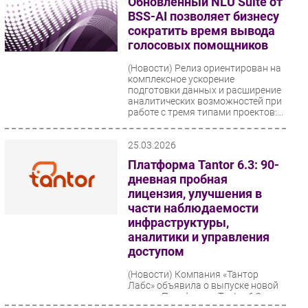
Обновленный NLU Suite от
BSS-AI позволяет бизнесу
сократить время вывода
голосовых помощников
(Новости)
Релиз ориентирован на
комплексное ускорение
подготовки данных и расширение
аналитических возможностей при
работе с тремя типами проектов:...
25.03.2026
Платформа Tantor 6.3: 90-
дневная пробная
лицензия, улучшения в
части наблюдаемости
инфраструктуры,
аналитики и управления
доступом
(Новости)
Компания «Тантор
Лабс» объявила о выпуске новой
версии Платформы Tantor 6.3 для
администрирования и