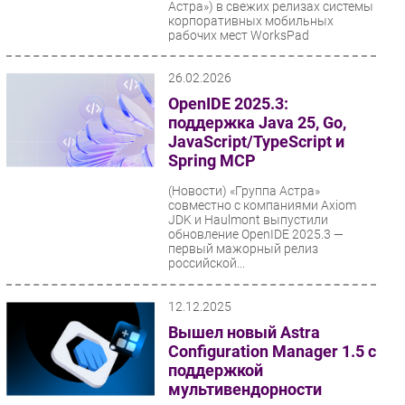
Астра») в свежих релизах системы
корпоративных мобильных
рабочих мест WorksPad
реализовала...
26.02.2026
OpenIDE 2025.3:
поддержка Java 25, Go,
JavaScript/TypeScript и
Spring MCP
(Новости)
«Группа Астра»
совместно с компаниями Axiom
JDK и Haulmont выпустили
обновление OpenIDE 2025.3 —
первый мажорный релиз
российской...
12.12.2025
Вышел новый Astra
Configuration Manager 1.5 с
поддержкой
мультивендорности