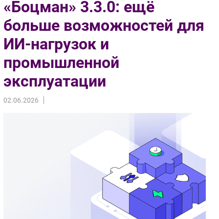
«Боцман» 3.3.0: ещё
Импорто­замещение
больше возможностей для
Автоматизация Промышленности
ИИ-нагрузок и
Интернет
Мобильная связь
промышленной
Фиксированная связь
эксплуатации
Интеграция
Рынок ПК
02.06.2026
Маркетинг
Торговые сети
Оборудование
ПО
Outsourcing
Кадры
Регулирование
Финансы
Web