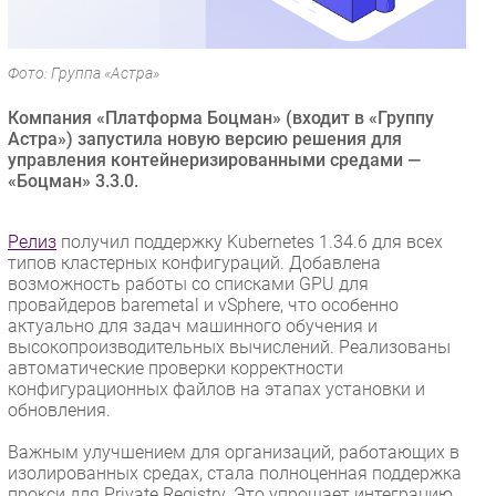
Безопасность
Инновации
Фото: Группа «Астра»
CIO/Управление ИТ
Компания «Платформа Боцман» (входит в «Группу
Гаджеты
Астра») запустила новую версию решения для
Здоровье
управления контейнеризированными средами —
«Боцман» 3.3.0.
РАЗДЕЛЫ
Релиз
получил поддержку Kubernetes 1.34.6 для всех
Новости
типов кластерных конфигураций. Добавлена
возможность работы со списками GPU для
Аналитика
провайдеров baremetal и vSphere, что особенно
Интервью
актуально для задач машинного обучения и
высокопроизводительных вычислений. Реализованы
Мероприятия
автоматические проверки корректности
Проекты
конфигурационных файлов на этапах установки и
обновления.
IT класс
Тестовый стенд
Важным улучшением для организаций, работающих в
изолированных средах, стала полноценная поддержка
Каталог компаний
прокси для Private Registry. Это упрощает интеграцию